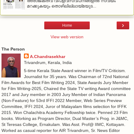
അരാജകത്വ വിപ്‌ളവസ്വപ്‌നങ്ങളില്‍ സ്വയം
മറക്കുകയും തൊഴിലില്ലായ്മയുട...
›
Home
View web version
The Person
A.Chandrasekhar
Trivandrum, Kerala, India
5-time Kerala State Award winner in Film/TV Criticism.
Journalist for 35 years. Was Chairman of 72nd National
Film Awards for Best Film Writing 2024, State Awards Jury Member
for Film Writing-2025, Chaired the State TV writing Award committee
2017 and Jury member in 2003 Jury Member of Indian Panorama
(Non-Feature) for 53rd IFFI 2022 Member, Web Series Preview
Committee, IFFI 2024, Juror of Malayalam films selection for IFFK
2015. Won Chalachitra Academy Fellowship twice. Penned 23 Film
books. Working as Program Director, Dual Master’s Prog. in J&MC,
St Teresas College, Ernakulam. Was Asst. Prof@ IIMC, Kottayam.
Worked as casual reporter for AIR Trivandrum, Sr. News Editor