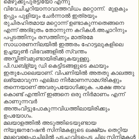
മെഴുക്കുപുരട്ടിയോ എന്നു
വിവേചിച്ചറിയാനാവാത്തവിധം മറ്റൊന്ന്. മുളകും
ഉപ്പും പുളിയും ചേര്‍ന്നാല്‍ ഇത്രയും
രുചിരഹിതമായ മറ്റൊന്ന് ഉണ്ടാകുന്നതെങ്ങനെ
എന്ന് അദ്ഭുതം തോന്നുന്ന കറികള്‍.അച്ചാറിനും
പപ്പടത്തിനും രസത്തിനും മാത്രമേ
സാധാരണനിലയില്‍ ഇത്തരം ഹോട്ടലുകളിലെ
ഉച്ചയൂണ്‍ വിഭവങ്ങളില്‍ സ്വന്തം
അസ്തിത്വമുണ്ടായിരിക്കുകയുള്ളൂ.
പി.ഡബ്‌ള്യൂ ഡി കെട്ടിടങ്ങളുടെ കഥയും
ഇതുപോലെയാണ്. വിപണിയില്‍ അതതു കാലത്തു
ലഭ്യമാവുന്ന എല്ലാ നിര്‍മാണസാമഗ്രികളും
തന്നെയാണ് അവരുപയോഗിക്കുക. പക്ഷേ അവ
കൊണ്ട് എന്തിന് ഇങ്ങനെ ഒരു നിര്‍മാണം എന്ന്
കാണുന്നവര്‍
അന്തംവിട്ടുപോകുന്നവിധത്തിലായിരിക്കും
ഉപയോഗം.
മലയാളത്തില്‍ അടുത്തിടെയുണ്ടായ
ന്യൂജനറേഷന്‍ സിനിമകളുടെ ലക്ഷ്യം തെറ്റിയ
മലവെള്ളപ്പാച്ചിലില്‍ പടച്ചുവിടപ്പെട്ട ചില സിനിമകള്‍