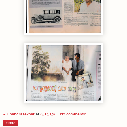
A.Chandrasekhar
at
8:07 am
No comments:
Share