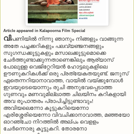
Article appeared in Kalapoorna Film Special
വി
പണിയില്‍ നിന്നു ഞാനും നിങ്ങളും വാങ്ങുന്ന
അതേ പച്ചക്കറികളും പലവ്യഞ്ജനങ്ങളും
സുഗന്ധക്കൂട്ടുകളും മസാലക്കൂട്ടുമൊക്കെ
ചേര്‍ത്തുണ്ടാക്കുന്നതാണെങ്കിലും ആര്യാസ്
പോലുള്ള വെജിറ്റേറിയന്‍ ഹോട്ടലുകളിലെ
ഊണുകറികള്‍ക്ക് ഒരു പ്രത്യേകതയുണ്ട്. ജനുസ്
ഏതെന്നറിയാനാവാത്ത, വായില്‍ വയ്ക്കുമ്പോള്‍
ഇവയുടെയൊന്നും രുചി അനുഭവപ്പെടാത്ത
ഗുണവും മണവുമില്ലാത്ത ചിലയിനം കറികളായി
അവ രൂപാന്തരം പ്രാപിച്ചിട്ടുണ്ടാവും!
അവിയലെന്നോ കൂട്ടുകറിയെന്നോ
എരിശ്ശേരിയെന്നോ വിവചിക്കാനാവാത്ത, മഞ്ഞയോ
ഓറഞ്ചോ നിറത്തില്‍ അല്പം വെളളം
ചേര്‍ന്നൊരു കൂട്ടുകറി. തോരനോ