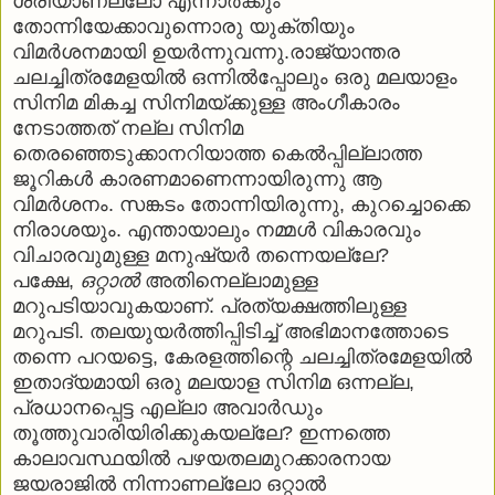
ശരിയാണല്ലോ എന്നാര്‍ക്കും
തോന്നിയേക്കാവുന്നൊരു യുക്തിയും
വിമര്‍ശനമായി ഉയര്‍ന്നുവന്നു.രാജ്യാന്തര
ചലച്ചിത്രമേളയില്‍ ഒന്നില്‍പ്പോലും ഒരു മലയാളം
സിനിമ മികച്ച സിനിമയ്ക്കുള്ള അംഗീകാരം
നേടാത്തത് നല്ല സിനിമ
തെരഞ്ഞെടുക്കാനറിയാത്ത കെല്‍പ്പില്ലാത്ത
ജൂറികള്‍ കാരണമാണെന്നായിരുന്നു ആ
വിമര്‍ശനം. സങ്കടം തോന്നിയിരുന്നു, കുറച്ചൊക്കെ
നിരാശയും. എന്തായാലും നമ്മള്‍ വികാരവും
വിചാരവുമുള്ള മനുഷ്യര്‍ തന്നെയല്ലേ?
പക്ഷേ,
ഒറ്റാല്‍
അതിനെല്ലാമുള്ള
മറുപടിയാവുകയാണ്. പ്രത്യക്ഷത്തിലുള്ള
മറുപടി. തലയുയര്‍ത്തിപ്പിടിച്ച് അഭിമാനത്തോടെ
തന്നെ പറയട്ടെ, കേരളത്തിന്റെ ചലച്ചിത്രമേളയില്‍
ഇതാദ്യമായി ഒരു മലയാള സിനിമ ഒന്നല്ല,
പ്രധാനപ്പെട്ട എല്ലാ അവാര്‍ഡും
തൂത്തുവാരിയിരിക്കുകയല്ലേ? ഇന്നത്തെ
കാലാവസ്ഥയില്‍ പഴയതലമുറക്കാരനായ
ജയരാജില്‍ നിന്നാണല്ലോ ഒറ്റാല്‍