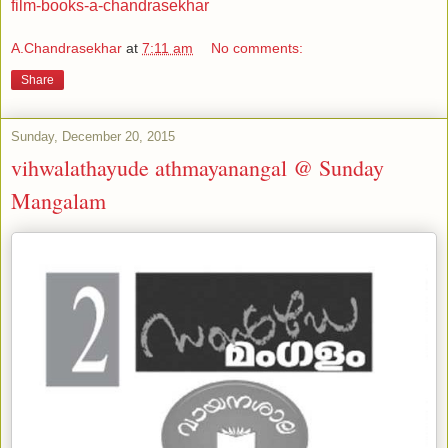
film-books-a-chandrasekhar
A.Chandrasekhar
at
7:11 am
No comments:
Share
Sunday, December 20, 2015
vihwalathayude athmayanangal @ Sunday
Mangalam