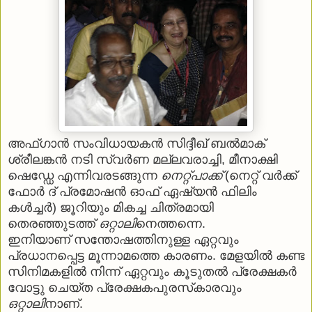
അഫ്ഗാന്‍ സംവിധായകന്‍ സിദ്ദീഖ് ബല്‍മാക്
ശ്രീലങ്കന്‍ നടി സ്വര്‍ണ മല്ലവരാച്ചി, മീനാക്ഷി
ഷെഡ്ഡേ എന്നിവരടങ്ങുന്ന
നെറ്റ്പാക്ക്
(നെറ്റ് വര്‍ക്ക്
ഫോര്‍ ദ് പ്രമോഷന്‍ ഓഫ് ഏഷ്യന്‍ ഫിലിം
കള്‍ച്ചര്‍) ജൂറിയും മികച്ച ചിത്രമായി
തെരഞ്ഞുടത്ത്
ഒറ്റാലി
നെത്തന്നെ.
ഇനിയാണ് സന്തോഷത്തിനുള്ള ഏറ്റവും
പ്രധാനപ്പെട്ട മൂന്നാമത്തെ കാരണം. മേളയില്‍ കണ്ട
സിനിമകളില്‍ നിന്ന് ഏറ്റവും കൂടുതല്‍ പ്രേക്ഷകര്‍
വോട്ടു ചെയ്ത പ്രേക്ഷകപുരസ്‌കാരവും
ഒറ്റാലി
നാണ്.