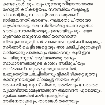
കണ്ടപ്പോള്‍, രുചിയും ഗുണവുമറിയാനാവാത്ത
ഹോട്ടല്‍ കറികളെയും, സൗന്ദര്യം നഷ്ടപ്പെട്ട
പി.ഡബ്‌ള്യൂ ഡി കെട്ടിടങ്ങളെയുമാണ്
ഓര്‍മ്മവന്നത്. കാരണം, നല്ലതോ ചീത്തയോ
ആയിക്കോട്ടെ, ഒരു സിനിമയ്ക്കു വേണ്ട എല്ലാ
ഭൗതികസൗകര്യങ്ങളും ഉണ്ടായിട്ടും രുചിയോ
ഗുണമോ ജനുസോ അറിയാനാവാത്ത
നിര്‍ഗുണസൃഷ്ടികള്‍. പക്ഷേ ഹോട്ടല്‍ കറികളെയും
സര്‍ക്കാര്‍ കെട്ടിടങ്ങളെയും അപേക്ഷിച്ച് കുറേക്കൂടി
വലിയൊരു പാതകവും ദ്രോഹവും കൂടി ഇവ
ചെയ്യുന്നുണ്ട്. ആദ്യത്തേതു രണ്ടും
സാധാരണക്കാരുടെ കാശും അഭിരുചിയും
മാത്രമാണ് നഷ്ടപ്പെടുത്തുന്നതെങ്കില്‍,
ലക്കുതെറ്റിയ ചലച്ചിത്രസൃഷ്ടികള്‍ ടിക്കറ്റെടുത്തു
കാണുന്നവരുടെ വിലപ്പെട്ട സമയം കൂടി
അപഹരിക്കുന്നുണ്ട്. പിന്നെ, അത്രയും നേരത്തെ
വൃഥാവ്യായാമമുണ്ടാക്കുന്ന തലവേദന പുറമെയും.
മുഖ്യധാരയില്‍ കഴിവുതെളിയിച്ച
അഭിനേതാക്കളും, താരങ്ങള്‍ തന്നെയും