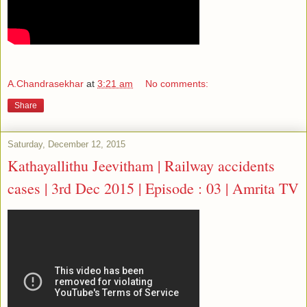
A.Chandrasekhar
at
3:21 am
No comments:
Share
Saturday, December 12, 2015
Kathayallithu Jeevitham | Railway accidents
cases | 3rd Dec 2015 | Episode : 03 | Amrita TV