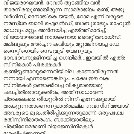
വിജയരാഘവന്‍, ദേവന്‍ തുടങ്ങിയ വന്‍
താരനിരയുണ്ടായിരുന്ന സാമ്രാജ്യം രണ്ട്, അജു
വര്‍ഗീസ്, മനോജ് കെ ജയന്‍, റോമ എന്നിവരുടെ
നമസ്‌തേ ബാലി ഐലന്‍ഡ്, ബാബുരാജും രാഹുല്‍
മാധവും മറ്റും അഭിനയിച്ച എയ്ത്ത് മാര്‍ച്ച്,
വിജയരാഘവന്‍ നായകനായ വൈറ്റ് ബോയ്‌സ്,
മഖ്ബൂലും അര്‍ച്ചന കവിയും മറ്റുമഭിനയച്ച ഡേ
നൈറ്റ് ഗെയിം നെടുമുടി വേണുവും
ദേവദേവനുമഭിനയിച്ച ഗെയിമര്‍...ഇവയില്‍ എത്ര
സിനിമകള്‍ പ്രേക്ഷകര്‍
കണ്ടിട്ടുണ്ടാവുമെന്നറിയില്ല, കാണാതിരുന്നത്
നന്നായി എന്നാണെങ്കിലും. പക്ഷേ ഈ വക
സിനിമകള്‍ ഉണ്ടാക്കിവച്ച വികൃമായൊരു
ചലച്ചിത്രഭാവുകത്വം, അത് സാധാരണ
പ്രേക്ഷകരെ തീയറ്ററില്‍ നിന്ന് എന്നേക്കുമായി
അകറ്റുന്നതാണെന്നുമാത്രമല്ല, നവസിനിമയോട്
അവരുടെ മുഖംതിരിപ്പിക്കുന്നതുമാണ്. ഒരുപക്ഷേ
രതിസിനിമാതരംഗം ബാക്കിയാതിലും
പ്രതിലോമമാണീ വ്യാജസിനിമകള്‍
ശേഷിപ്പിക്കുന്നത്.