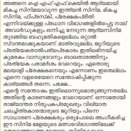
അങ്ങനെ
ഐ എഫ് എഫ്.കെ
യില്‍ ആദ്യമായി
മികച്ച സിനിമയാവുന്ന ഇന്ത്യന്‍ സിനിമ, മികച്ച
സിനിമ, ഫിപ്രസ്‌കി, പ്രേക്ഷകപ്രീതി
എന്നിവയ്ക്കുള്ള പ്രധാന വിഭാഗങ്ങളില്‍പ്പെട്ട നാല്‌
അവാര്‍ഡുകളും ഒന്നിച്ചു നേടുന്ന ആദ്യസിനിമ
തുടങ്ങിയ ബഹുമതികളെല്ലാം ഒറ്റാല്‍
സ്വന്തമാക്കുകയാണ്. മാത്രവുമല്ല, ജൂറിയുടെ
പ്രത്യേകതാല്‍പര്യപ്രകാരം ഇതിലഭിനയിച്ച
കുമരകം വാസുദേവനും ബാലതാരത്തിനും
പ്രത്യേക പരാമര്‍ശം വേറെയും. ഏതൊരു
മലയാളി പ്രേക്ഷകനെയും എന്നോണം ഇതെല്ലാം
എന്നെ വളരെയേറെ സന്തോഷിപ്പിക്കുന്ന
കാര്യങ്ങള്‍ തന്നെ, പക്ഷേ...
എന്റെ സന്തോഷം ഇതിലൊന്നുമൊതുങ്ങുന്നതല്ല.
അതിന്റെ കാരണങ്ങളും വേറെയാണ്. ഒന്നാമതായി
രാജ്യാന്തര നിരൂപകപ്രമുഖരും വിഖ്യാത
ചലച്ചിത്രകാരന്മാരുടെ ജൂറിയും പിന്നെ
സാധാരണ പ്രേക്ഷകരും ഒരുപോലെ അംഗീകരിച്ച
ഈ സിനിമ മേളയുടെ മത്സരവിഭാഗത്തിലേക്ക്
തെരഞ്ഞെടുത്ത മലയാളം സിനിമകളുടെ