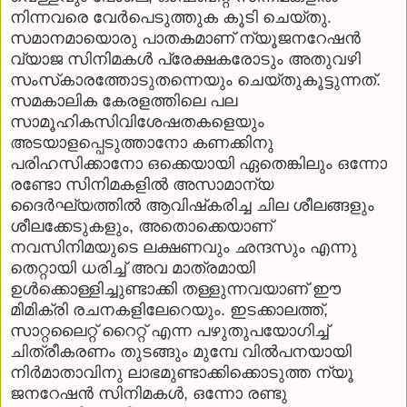
നിന്നവരെ വേര്‍പെടുത്തുക കൂടി ചെയ്തു.
സമാനമായൊരു പാതകമാണ് ന്യൂജനറേഷന്‍
വ്യാജ സിനിമകള്‍ പ്രേക്ഷകരോടും അതുവഴി
സംസ്‌കാരത്തോടുതന്നെയും ചെയ്തുകൂട്ടുന്നത്.
സമകാലിക കേരളത്തിലെ പല
സാമൂഹികസിവിശേഷതകളെയും
അടയാളപ്പെടുത്താനോ കണക്കിനു
പരിഹസിക്കാനോ ഒക്കെയായി ഏതെങ്കിലും ഒന്നോ
രണ്ടോ സിനിമകളില്‍ അസാമാന്യ
ദൈര്‍ഘ്യത്തില്‍ ആവിഷ്‌കരിച്ച ചില ശീലങ്ങളും
ശീലക്കേടുകളും, അതൊക്കെയാണ്
നവസിനിമയുടെ ലക്ഷണവും ഛന്ദസും എന്നു
തെറ്റായി ധരിച്ച് അവ മാത്രമായി
ഉള്‍ക്കൊള്ളിച്ചുണ്ടാക്കി തള്ളുന്നവയാണ് ഈ
മിമിക്രി രചനകളിലേറെയും. ഇടക്കാലത്ത്,
സാറ്റലൈറ്റ് റൈറ്റ് എന്ന പഴുതുപയോഗിച്ച്
ചിത്രീകരണം തുടങ്ങും മുമ്പേ വില്‍പനയായി
നിര്‍മാതാവിനു ലാഭമുണ്ടാക്കിക്കൊടുത്ത ന്യൂ
ജനറേഷന്‍ സിനിമകള്‍, ഒന്നോ രണ്ടു