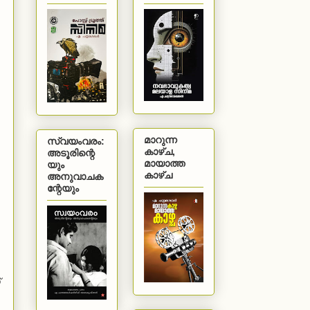
മാറുന്ന
സ്വയംവരം:
കാഴ്ച,
അടൂരിന്റെ
മായാത്ത
യും
കാഴ്ച
അനുവാചക
ന്റേയും
്