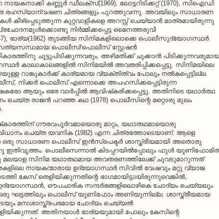
നായകനാക്കി കണ്ണൂര്‍ ഡീലക്‌സ്(1969), ലോട്ടറിടിക്കറ്റ് (1970), സിഐഡി
്ടുവളരെ രഹസ്യാന്വഷണ ചിത്രങ്ങളും പുറത്തുവന്നു. അവയിലും സാധാരണ
്‌പ്പെടുത്തുന്ന കുറ്റവാളികളെ അറസ്റ്റ് ചെയ്യാന്‍ മാത്രമായിരുന്നു
്രചോദനമുള്‍ക്കൊണ്ടു നിര്‍മ്മിക്കപ്പെട്ട മൈനത്തരുവി
7), ഭാര്യ(1962) തുടങ്ങിയ സിനിമകളിലൊക്കെ പൊലീസുദ്യോഗസ്ഥര്‍
ം സത്യസന്ധമായ പൊലീസ്/പൊലീസ് സ്റ്റേഷന്‍
തിനു ചൂട്ടുപിടിക്കുന്നവരും, അഴിമതിക്ക് ചുക്കാന്‍ പിടിക്കുന്നവരുമാ
ഥര്‍ കാലാകാലങ്ങളില്‍ സിനിമയില്‍ അവതരിപ്പിക്കപ്പെട്ടു. സിനിമയിലെ
ള്ള റാങ്കുകാര്‍ക്ക് കാര്യമായ വ്യക്തിത്വം പോലും നല്‍കപ്പെട്ടില്ല.
ീസ്, നിക്കര്‍ പൊലീസ് എന്നൊക്കെ അപഹസിക്കപ്പെട്ടിരുന്ന
ഷകരോ ആയും ഒരേ വാര്‍പ്പില്‍ ആവിഷ്‌കരിക്കപ്പെട്ടു. അതിനിടെ യഥാര്‍ത്ഥ
ം ചെയ്ത രാജന്‍ പറഞ്ഞ കഥ (1978) പൊലീസിന്റെ മറ്റൊരു മുഖം
.
കാരത്തിന് ഗൗരവപൂര്‍വമായൊരു മാറ്റം, യഥാതഥമായൊരു
സംവിധാനം ചെയ്ത യവനിക (1982) എന്ന ചിത്രത്തോടെയാണ്. ആളെ
്ന ഒരു സാധാരണ പൊലീസ് ഇന്‍സ്‌പെക്ടര്‍ ശാസ്ത്രീയമായി അതൊരു
ഇതിവൃത്തം. പൊലീസെന്നാല്‍ കിടപ്പറയില്‍പ്പോലും ഫുള്‍ യൂണിഫോമില്
ിന്നു മലയാള സിനിമ യഥാതഥമായ അവതരണത്തിലേക്ക് ചുവടുമാറുന്നത്
ലെ നായകന്മാരായ ഉദ്യോഗസ്ഥര്‍ സിവില്‍ വേഷവും മറ്റു വ്യാജ
ത്തി കേസ് തെളിയിക്കുന്നതിന്റെ ഭാഗമായിട്ടായിരുന്നുവെങ്കില്‍,
്യോഗസ്ഥന്‍, ഔപചാരിക സന്ദര്‍ഭങ്ങളിലൊഴികെ ചോദ്യം ചെയ്യലും
 ഒരു ഘട്ടത്തിലും പൊലീസ് യൂണിഫോം അണിയുന്നില്ല. ശാസ്ത്രീയമായ
യും മനഃശാസ്ത്രപരമായ ചോദ്യം ചെയ്യല്‍
ിയിക്കുന്നത്. അതിനയാള്‍ ഭാര്യയുമായി പോലും കേസിന്റെ