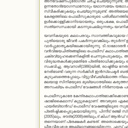
അന്വേഷണപുരോഗതി ചര്‍ച്ച ചെയ്യുന്നുണ്ട്, അവര
ഉന്നതോദ്യോഗസ്ഥനോടും യഥാസമയം യഥോചിതം
സ്വീകരിക്കുകയും ചെയ്യുന്നുമുണ്ട്. അത്രയേറെ
കേരളത്തിലെ പൊലീസുകാരുടെ പരിശീലനത്തിന്
ഉള്‍ക്കൊള്ളിക്കാനിടയായതും. ഒരുപക്ഷേ, പൊല
സത്യസന്ധമായി കടന്നുചെല്ലുന്നതും യവനികയ
യവനികയുടെ കലാപരവും സാമ്പത്തികവുമായ വിജയ
പുതിയൊരു ജീവന്‍ പകര്‍ന്നുവെങ്കിലും തുടര്
വാര്‍പ്പുമാതൃകയിലേക്കായിരുന്നു. ടി.ദാമോദ
വന്‍വിജയചിത്രങ്ങളിലെ പൊലീസ് കഥാപാത്രങ്ങളില
ചക്രവ്യൂഹക്കെണികളില്‍ ചെന്നുപെടുകയും, അധ
വിരുദ്ധതകള്‍ക്കുമെതിരേ പ്രതിരോധിക്കുകയും ചെയ
സംഭവിച്ചു. ആവനാഴി(1986)യില്‍, രാഷ്ട്രീയ നേത
നേരിടേണ്ടി വരുന്ന സര്‍ക്കിള്‍ ഇന്‍സ്‌പെക്ടര്‍
കുടുംബത്തെപ്പോലും വിട്ടുവീഴ്ചയില്ലാത്ത നിലപ
മലയാള സിനിമയുടെ മുഖ്യധാരയിലെ കരുത്തനായി 
അസംഖ്യം പൊലീസ് വേഷങ്ങള്‍ നിര്‍ണായക പങ്കും 
പൊലീസുകാരേ കേന്ദ്രകഥാപാത്രമാക്കിക്കൊണ്ട് 
ഷാജികൈലാസ് കൂട്ടുകെട്ടാണ്. അവരുടെ ഏകലവ്യ
ഫയര്‍ബ്രാന്‍ഡ് പൊലീസ് വേഷങ്ങളിലൂടെ സുരേ
പ്രതിഷ്ഠിക്കപ്പെടുകയായിരുന്നു. പിന്നീട് രഞ്
(2005)ലും, രൗദ്ര(2008)ത്തിലും,ദ് കിംഗ് ആന്
തന്നെയാണ് പ്രേക്ഷകര്‍ കണ്ടത്. അതൊക്കെയും
ധീര-വീര-ശൂര ആഖ്യാനങ്ങളായിരുന്നു. എസ് എ