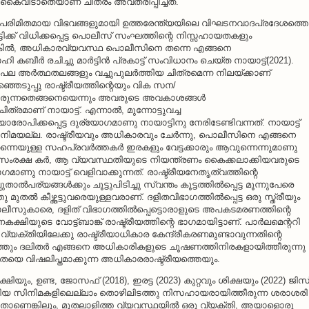
കൈവിടാതെയാണ് ചിത്രം അവതരിപ്പിച്ചത്.
9) പരിമിതമായ വിഭവങ്ങളുമായി ഉത്തരേന്ത്യയിലെ വിഘടനവാദപ്രദേശത്തെ
യൂട്ടിക്ക് വിധിക്കപ്പെട്ട പൊലീസ് സംഘത്തിന്റെ നിസ്സഹായതകളും
്കില്‍, അധികാരവ്യവസ്ഥ പൊലീസിനെ തന്നെ എങ്ങനെ
 കബീര്‍ രചിച്ചു മാര്‍ട്ടിന്‍ പ്രകാട്ട് സംവിധാനം ചെയ്ത നായാട്ട്(2021).
അര്‍ത്ഥതലങ്ങളും വച്ചുപുലര്‍ത്തിയ ചിത്രമെന്ന നിലയ്ക്കാണ്
്ഞെടുപ്പു രാഷ്ട്രീയത്തിന്റെയും വിക സന/
ീരുന്നതെങ്ങനെയെന്നും അവരുടെ അവകാശങ്ങള്‍
ത്രമാണ് നായാട്ട്. എന്നാല്‍, മുന്നോട്ടുവച്ച
ാരോപിക്കപ്പെട്ട ദുര്യോഗമാണു നായാട്ടിനു നേരിടേണ്ടിവന്നത്. നായാട്ട്
ിനിമയല്ല. രാഷ്ട്രീയവും അധികാരവും ചേര്‍ന്നു, പൊലീസിനെ എങ്ങനെ
 തന്നെയുള്ള സഹപ്രവര്‍ത്തകര്‍ ഇരകളും വേട്ടക്കാരും ആവുന്നെന്നുമാണു
ുടെ സംരക്ഷ കര്‍, ആ വ്യവസ്ഥതിയുടെ നിയന്ത്രണം കൈക്കലാക്കിയവരുടെ
ാണു നായാട്ട് വെളിവാക്കുന്നത്. രാഷ്ട്രീയനേതൃത്വത്തിന്റെ
പര്യങ്ങള്‍ക്കും ചൂട്ടുപിടിച്ചു സ്വന്തം കൂട്ടത്തില്‍പ്പെട്ട മൂന്നുപേരെ
ുതല്‍ കീഴ്ത്തട്ടുവരെയുള്ളവരാണ്. ദളിതവിഭാഗത്തില്‍പ്പെട്ട ഒരു സ്ത്രീയും
ലീസുകാരെ, ദളിത് വിഭാഗത്തില്‍പ്പെട്ടൊരാളുടെ അപകടമരണത്തിന്റെ
കക്ഷിയുടെ വോട്ട്ബാങ്ക് രാഷ്ട്രീയത്തിന്റെ ഭാഗമായിട്ടാണ്. പാര്‍ലമെന്ററി
യക്തിയിലേക്കു രാഷ്ട്രീയാധികാര കേന്ദ്രീകരണമുണ്ടാവുന്നതിന്റെ
റത്തും ദലിതര്‍ എങ്ങനെ അധികാരികളുടെ ചൂഷണത്തിനിരകളായിത്തീരുന്നു
ാതീയതയെ വിഷലിപ്തമാക്കുന്ന അധികാരരാഷ്ട്രീയത്തെയും.
യും, ഉണ്ട, ജോസഫ് (2018), ഇരട്ട (2023) കുറ്റവും ശിക്ഷയും (2022) ജിസ
ങിയ സിനിമകളിലെല്ലാം തൊഴിലിടത്തു നിസഹായരായിത്തീരുന്ന ശരാശരി
ളതാണെങ്കിലും, മുതലാളിത്ത വ്യവസ്ഥയില്‍ ഒരു വ്യക്തി, അയാളൊരു