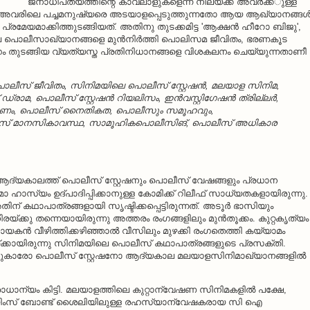
ജനാധിപത്യത്തിന്റെ കാവലാളുകളെന്ന നിലയ്ക്ക് അവര്‍ക്ക്ുള്ള
, അവരിലെ പച്ചമനുഷ്യരെ അടയാളപ്പെടുത്തുന്നതോ ആയ ആഖ്യാനങ്ങള്
േയമാക്കിത്തുടങ്ങിയത്. അതിനു തുടക്കമിട്ട 'ആക്ഷന്‍ ഹീറോ ബിജു',
ിമകളിലെ പൊലീസാഖ്യാനങ്ങളെ മുന്‍നിര്‍ത്തി പൊലിസമ ജീവിതം, ഭരണകൂട
തുടങ്ങിയ വ്യത്യസ്ത പ്രതിനിധാനങ്ങളെ വിശകലനം ചെയ്യുന്നതാണീ
ീസ് ജീവിതം, സിനിമയിലെ പൊലീസ് സ്റ്റേഷന്‍, മലയാള സിനിമ,
, പൊലീസ് സ്റ്റേഷന്‍ റിയലിസം, ഇന്‍വസ്റ്റിഗേഷന്‍ ത്രില്ലര്‍,
രണം, പൊലീസ് നൈതികത, പൊലീസും സമൂഹവും,
ീസ് മാനസികാവസ്ഥ, സാമൂഹികപൊലീസിങ്, പൊലീസ് അധികാര
ആദ്യകാലത്ത് പൊലീസ് സ്റ്റേഷനും പൊലീസ് വേഷങ്ങളും പ്രധാന
 ഹാസ്യം ഉദ്പാദിപ്പിക്കാനുള്ള കോമിക്ക് റിലീഫ് സാധ്യതകളായിരുന്നു.
ന് കഥാപാത്രങ്ങളായി സൃഷ്ടിക്കപ്പെട്ടിരുന്നത്. അടൂര്‍ ഭാസിയും
ക്കു തന്നെയായിരുന്നു അത്തരം രംഗങ്ങളിലും മുന്‍തൂക്കം. കുറ്റകൃത്യം
നായകന്‍ വീഴിത്തിക്കഴിഞ്ഞാല്‍ വീസിലും മുഴക്കി രംഗതെത്തി കയ്യാമം
ലയ്ക്കായിരുന്നു സിനിമയിലെ പൊലീസ് കഥാപാത്രങ്ങളുടെ പ്രസക്തി.
സുകാരോ പൊലീസ് സ്റ്റേഷനോ ആദ്യകാല മലയാളസിനിമാഖ്യാനങ്ങളില്‍
രാധാന്യം കിട്ടി. മലയാളത്തിലെ കുറ്റാന്വേഷണ സിനിമകളില്‍ പക്ഷേ,
യിംസ് ബോണ്ട് ശൈലിയിലുള്ള രഹസ്യാന്വേഷകരായ സി ഐ