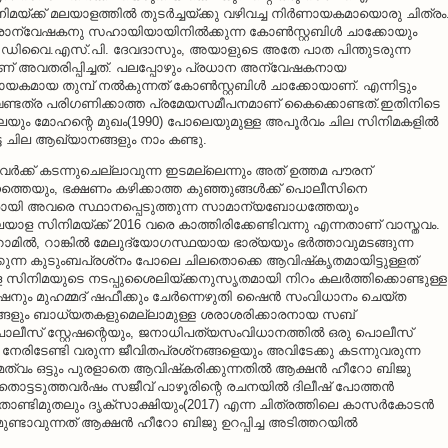
മയ്ക്ക് മലയാളത്തില്‍ തുടര്‍ച്ചയ്ക്കു വഴിവച്ച നിര്‍ണായകമായൊരു ചിത്രം
ന്വേഷകനു സഹായിയായിനില്‍ക്കുന്ന കോണ്‍സ്റ്റബിള്‍ ചാക്കോയും
ന്ന ഡിവൈ.എസ്.പി. ദേവദാസും, അയാളുടെ അതേ പാത പിന്തുടരുന്ന
 അവതരിപ്പിച്ചത്. പലപ്പോഴും പ്രധാന അന്വേഷകനായ
ായകമായ തുമ്പ് നല്‍കുന്നത് കോണ്‍സ്റ്റബിള്‍ ചാക്കോയാണ്. എന്നിട്ടും
ണ്ടത്ര പരിഗണിക്കാത്ത പ്രമേയസമീപനമാണ് കൈക്കൊണ്ടത്.ഇതിനിടെ
ലെയും മോഹന്റെ മുഖം(1990) പോലെയുമുള്ള അപൂര്‍വം ചില സിനിമകളില്‍
ട ചില ആഖ്യാനങ്ങളും നാം കണ്ടു.
്നവര്‍ക്ക് കടന്നുചെല്ലാവുന്ന ഇടമല്ലെന്നും അത് ഉത്തമ പൗരന്
െയും, ഭക്ഷണം കഴിക്കാത്ത കുഞ്ഞുങ്ങള്‍ക്ക് പൊലീസിനെ
ന്മാരായി അവരെ സ്ഥാനപ്പെടുത്തുന്ന സാമാന്യബോധത്തേയും
ലയാള സിനിമയ്ക്ക് 2016 വരെ കാത്തിരിക്കേണ്ടിവന്നു എന്നതാണ് വാസ്തവം.
ില്‍, റാങ്കില്‍ മേലുദ്യോഗസ്ഥയായ ഭാര്യയും ഭര്‍ത്താവുമടങ്ങുന്ന
ുന്ന കുടുംബപ്രശ്‌നം പോലെ ചിലതൊക്കെ ആവിഷ്‌കൃതമായിട്ടുള്ളത്
 സിനിമയുടെ നടപ്പുശൈലിയ്ക്കനുസൃതമായി നിറം കലര്‍ത്തിക്കൊണ്ടുള്ള
നും മുഹമ്മദ് ഷഫീക്കും ചേര്‍ന്നെഴുതി ഷൈന്‍ സംവിധാനം ചെയ്ത
ങ്ങളും ബാധ്യതകളുമെല്ലാമുള്ള ശരാശരിക്കാരനായ സബ്
പൊലീസ് സ്റ്റേഷന്റെയും, ജനാധിപത്യസംവിധാനത്തില്‍ ഒരു പൊലീസ്
േരിടേണ്ടി വരുന്ന ജീവിതപ്രശ്‌നങ്ങളെയും അവിടേക്കു കടന്നുവരുന്ന
ത്വം ഒട്ടും പുരളാതെ ആവിഷ്‌കരിക്കുന്നതില്‍ ആക്ഷന്‍ ഹീറോ ബിജു
ൊട്ടടുത്തവര്‍ഷം സജീവ് പാഴൂരിന്റെ രചനയില്‍ ദിലീഷ് പോത്തന്‍
ടിമുതലും ദൃക്‌സാക്ഷിയും(2017) എന്ന ചിത്രത്തിലെ കാസര്‍കോടന്‍
ണ്ടാവുന്നത് ആക്ഷന്‍ ഹീറോ ബിജു ഉറപ്പിച്ച അടിത്തറയില്‍