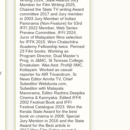
Writing 2024, State Awards Jury
Member for Film Writing-2025,
Chaired the State TV writing Award
committee 2017 and Jury member
in 2003 Jury Member of Indian
Panorama (Non-Feature) for 53rd
IFFI 2022 Member, Web Series
Preview Committee, IFFI 2024,
Juror of Malayalam films selection
for IFFK 2015. Won Chalachitra
Academy Fellowship twice. Penned
23 Film books. Working as
Program Director, Dual Master’s
Prog. in J&MC, St Teresas College,
Ernakulam. Was Asst. Prof@ IIMC,
Kottayam. Worked as casual
്
reporter for AIR Trivandrum, Sr.
News Editor Amrita TV, Chief
Subeditor Webdunia.com,
Subeditor with Malayala
Manorama, Editor Rashtra Deepika
Cinema & Kannyaka. Edited IFFK
2002 Festival Book and IFFI
Festival Catalogue 2023. Won the
Kerala State Award for the best
book on cinema in 2008; Special
Jury Mention in 2016 and the State
Award for the Best article in