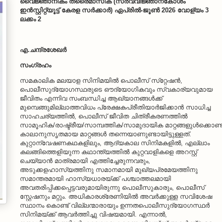
വൈജ്ഞാനികം ത്രൈമാസിക (സര്‍വവിജ്ഞാനകോശം
ഇന്‍സ്റ്റിറ്റ്യൂട്ട് കേരള സര്‍ക്കാര്‍) ഏപ്രില്‍-ജൂണ്‍ 2026 വോള്യം 3
ലക്കം 2
എ.ചന്ദ്രശേഖര്‍
സംഗ്രഹം
സമകാലിക മലയാള സിനിമയില്‍ പൊലീസ് സ്‌റ്റേഷന്‍,
പൊലീസുദ്യോഗസ്ഥരുടെ ഔദ്യോഗികവും സ്വകാര്യവുമായ
ജീവിതം എന്നിവ സംബന്ധിച്ച ആഖ്യാനങ്ങള്‍ക്ക്
മുമ്പെങ്ങുമില്ലാത്തവിധം പ്രേക്ഷകപ്രീതിയാര്‍ജിക്കാന്‍ സാധിച്ച
സാഹചര്യത്തില്‍, പൊലീസ് ജീവിത ചിത്രീകരണത്തില്‍
സാമൂഹിക/രാഷ്ട്രീയ/സാമ്പത്തിക/സാമുദായിക മാറ്റങ്ങളുള്‍ക്കൊണ്ട
കാലാനുസൃതമായ മാറ്റങ്ങള്‍ തന്നെയാണുണ്ടായിട്ടുള്ളത്.
കുറ്റാന്വേഷണകഥകളിലും, ആദ്യകാല സിനിമകളില്‍, എല്ലാം
കലങ്ങിത്തെളിയുന്ന കഥാന്ത്യത്തില്‍ കുറ്റവാളികളെ അറസ്റ്റ്
ചെയ്യാന്‍ മാത്രമായി എത്തിച്ചേരുന്നവരും,
അടുക്കളഹാസ്യത്തിനു സമാനമായി മുഖ്യപ്രമേയത്തിനു
സമാന്തരമായി ഹാസ്യധാരയ്ക്ക് പശ്ചാത്തലമായി
അവതരിപ്പിക്കപ്പെട്ടവരുമായിരുന്നു പൊലീസുകാരും, പൊലീസ്
സ്റ്റേഷനും മറ്റും. അധികാരശ്രേണിയില്‍ അവര്‍ക്കുള്ള സവിശേഷ
സ്ഥാനം കൊണ്ട് വില്ലന്മാരായും ഉന്നതപൊലീസുദ്യോഗസ്ഥര്‍
സിനിമയ്ക്ക് ആവര്‍ത്തിച്ചു വിഷയമായി. എന്നാല്‍,