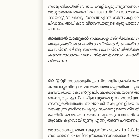
സാമൂഹികപ്രതിബദ്ധത വെളിപ്പെടുത്തുന്നതോ
അടുത്തകാലത്താണ് മലയാള സിനിമ സഗൗരവം പ്രമ
'നായാട്ട്', 'നരിവെട്ട', 'റോന്ത്' എന്നീ സിന
പീഡനം, അധികാര വ്യവസ്ഥയുടെ ദുരുപയോഗം 
പഠനം.
താക്കോല്‍ വാക്കുകള്‍
നമലയാള സിനിമയിലെ പോല
മലയാളത്തിലെ പൊലീസ് സിനിമകള്‍, പൊലിസ് ഡ്രാമ
പൊലീസ് സിനിമ, യഥാതഥ പൊലീസ് ചിത്രീക
ക്രമസമാധാനപാലനം, നിയമവ്യവസ്ഥ, പൊല
വ്യവസ്ഥ
മലയാള
നാടകങ്ങളിലും സിനിമയിലുമെല്ലാം 
കഥാവസ്തുവിനു സമാന്തരമായോ ഒപ്പത്തിനൊപ്പമോ
മണ്ടന്മാരായ കോണ്‍സ്റ്റബിള്‍മാരൊക്കെയാണ് അതി
ബഹദൂറും എസ് പി പിള്ളയുമടങ്ങുന്ന ഹാസ്യനിരയ്
നടന്നുകഴിഞ്ഞാല്‍, അല്ലെങ്കില്‍ കുറ്റവാളിയെ 
വയ്ക്കുന്ന ഇന്‍സ്‌പെക്ടറും സംഘവുമെന്ന നി
യുക്തിസഹമായി നിയമം നടപ്പാക്കുന്ന പൊലീ
തുലോം കുറവായിരുന്നു എന്നു തന്നെ പറയണം.
അതോടൊപ്പം തന്നെ കുറ്റാന്വേഷകര പിന്നീട് പ്
സാധാരണ പൊലീസുദ്യോഗസ്ഥരെക്കാള്‍, ജ