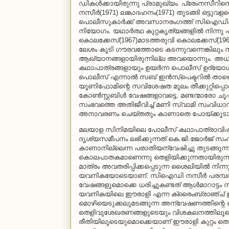
ഡികള്‍ക്കായിരുന്നു പ്രാമുഖ്യം. പ്രേംനസീറിനെ 
നസീര്‍(1971) ലങ്കാദഹനം(1971) തുടങ്ങി ഒട
പൊലീസുകാര്‍ക്ക് അവസാനരംഗത്ത് സിഐഡികള്‍ കീഴ
നിയോഗം. യഥാര്‍ത്ഥ കുറ്റകൃത്യങ്ങളില്‍ നിന്നു പ
കൊലക്കേസ്(1967)മാടത്തരുവി കൊലക്കേസ്(196
ലേശം കൂടി ഗൗരവത്തോടെ കടന്നുവന്നെങ്കിലു
ആഖ്യാനങ്ങളായിരുന്നില്ല അവയൊന്നും. അധികാരത്
കഥാപാത്രങ്ങളായും ഉയര്‍ന്ന പൊലീസ് ഉദ്യോഗസ്
പൊലീസ് എന്നാല്‍ സബ് ഇന്‍സ്‌പെക്ടറില്‍ താഴെയു
യൂണിഫോമിന്റെ സവിശേഷത മൂലം തീക്കുറ്റിപ്പൊല
കോണ്‍സ്റ്റബിള്‍ വേഷങ്ങളാവട്ടെ, മണ്ടന്മാരോ ചൂ
സംഭവത്തെ അതിജീവിച്ച് മണി സ്വാമി സംവിധാന
അനാവരണം ചെയ്തതും കാണാതെ പോയ്ക്കൂടാ
മലയാള സിനിമയിലെ പോലീസ് കഥാപാത്രാവിഷ്‌
ദൃശ്യസമീപനം ലഭിക്കുന്നത് കെ.ജി.ജോര്‍ജ് 
കാണാനില്ലെന്ന പരാതിയന്വേഷിച്ചു തുടങ്ങുന
കൊലപാതകമാണെന്നു തെളിയിക്കുന്നതായിരുന്നു 
മാത്രം അവതരിപ്പിക്കപ്പെടുന്ന ശൈലിയില്‍ ന
യവനികയോടെയാണ്. സിഐഡി നസീര്‍ പരമ്പരകളി
വേഷങ്ങളുമൊക്കെ ധരിച്ചുകണ്ടത് ആള്‍മാറാട്ടം നട
യവനികയിലെ ഈരാളി എന്ന ക്രൈംബ്രാഞ്ച് ഉദ
മൊഴിയെടുക്കലുമടങ്ങുന്ന അന്വേഷണത്തിന്റെ
തെളിവുശേഖരണങ്ങളുടെയും വിശകലനത്തിലൂടെ
രീതിയിലൂടെയുമൊക്കെയാണ് ഈരാളി കുറ്റം തെള