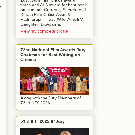
2017.Won Film Critics award 4
times and ALA award for best book
‍
on cinema., Currently Secretary of
Kerala Film Critics Assn. &
Padmarajan Trust. Wife: Ambili V,
Daughter: Dr.Aparna.
View my complete profile
72nd National Film Awards Jury
Chairman for Best Writing on
Cinema
Along with the Jury Members of
72nd NFA 2026
53rd IFFI 2022 IP Jury