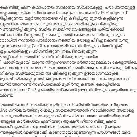
്.ഐ ബിജു എന്ന കഥാപാത്രം സാമാന്യ സ്വഭാവമുള്ള, പ്രാപ്യതയുള്ള
‍പ്പുമാതൃകയിലെ ഹീറോ അല്ല. കുടുംബവും ജോലി പ്രശ്‌നവുമാണ്
കുന്നത്. വളര്‍ത്തുനായയെ വിട്ടു കടിപ്പിച്ചതു മുതല്‍ കുളിക്കുന്ന
്റ്റേഷനിലെത്തുന്ന പൊതുജനങ്ങളുടെ പരാതികളുടെ വ്യാപ്തിയും
 അവതരിപ്പിക്കുന്നു. സ്ഥിരം പൊലീസ് വേഷങ്ങളുടെ പതിവ് ശൈലി
ന്നത്. പൊലീസ് സ്റ്റേഷന്റെ അകവും അതിനകത്തെ പൊലീസുകാരുടെ
 റോഡില്‍ നഗ്‌നതാ പ്രദര്‍ശനം നടത്തിയ ഒരാളെ പിടിച്ചുകൊണ്ട് വന്നു
ക്കുന്നവരെ ഓടിച്ചിട്ട് പിടിക്കുന്നതുമെല്ലാം സിനിമയുടെ റിയലിസ്റ്റിക്
ും പരാതികളും പരിഗണിക്കുന്ന, നടപടിയെടുക്കുന്ന
്റ് വയ്ക്കാത്തതിന് പൊലീസ് പിടിക്കുന്നതും ഭാര്യ
േണ്ടി പരാതിയുമായി വരുന്ന നിസ്സഹായനായ ഭര്‍ത്താവുമെല്ലാം കേരളത്തിലെ
നാവുന്ന സംഭവങ്ങള്‍ തന്നെയാണ്. അതിലൊക്കെ സ്വന്തം യുക്തിക്കു
യോഗികവും സത്വരവുമായ നടപടികളെടുക്കുന്ന ഉദ്യോഗസ്ഥരുടെ
ഷ്‌കരിക്കപ്പെടുന്നത്. നെുങ്കന്‍ മാസ് ഡയലോഗോ സംഘട്ടനങ്ങളോ
ിലനിര്‍ത്താനാണ് സംവിധായകന്‍ മുതിര്‍ന്നു കണ്ടത്. കൊച്ചിയിലെ
ൗലോസിനോട് ചര്‍ച്ച ചെയ്താണ് ഷൈന്‍ ഈ സിനിമയുടെ ആഖ്യാനവും
േയമാണ്.
ിരിക്കാന്‍ ശ്രദ്ധിക്കുന്നതിനിടെ വ്യക്തിജീവിതത്തില്‍ സ്‌റ്റേഷന്‍
വാഹനിശ്ചയത്തിനു പോലും സമയത്തെത്താന്‍ സാധിക്കാത്ത അയാളെ
ൊണ്ടുമാത്രമാണ് അയാളുടെ ജീവിതം പ്രസാദാത്മകമായിത്തീരുന്നത്.
ങളുടെ കാര്‍ക്കശ്യം എന്നിവയും ആക്ഷന്‍ ഹീറോ ബിജു ഏറെ
്ക് വൃത്തിയാക്കുന്നതിനിടെ അബദ്ധത്തില്‍ വെടിപൊട്ടി ഒരുണ്ട
ന്നതുമുതല്‍ വാക്കിടോക്കി കാണാതായാലുണ്ടാവുന്ന പ്രശ്‌നങ്ങള്‍ വരെ,