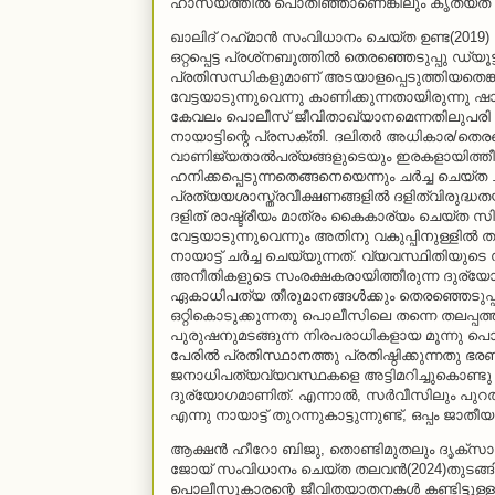
ഹാസ്യത്തില്‍ പൊതിഞ്ഞാണെങ്കിലും കൃത്യത 
ഖാലിദ് റഹ്‌മാന്‍ സംവിധാനം ചെയ്ത ഉണ്ട(201
ഒറ്റപ്പെട്ട പ്രശ്‌നബൂത്തില്‍ തെരഞ്ഞെടുപ്പു ഡ്
പ്രതിസന്ധികളുമാണ് അടയാളപ്പെടുത്തിയതെങ
വേട്ടയാടുന്നുവെന്നു കാണിക്കുന്നതായിരുന്നു ഷാഹി
കേവലം പൊലീസ് ജീവിതാഖ്യാനമെന്നതിലുപരി പല 
നായാട്ടിന്റെ പ്രസക്തി. ദലിതര്‍ അധികാര/തെരഞ
വാണിജ്യതാല്‍പര്യങ്ങളുടെയും ഇരകളായിത്ത
ഹനിക്കപ്പെടുന്നതെങ്ങനെയെന്നും ചര്‍ച്ച ചെയ്ത ചി
പ്രത്യയശാസ്ത്രവീക്ഷണങ്ങളില്‍ ദളിത്‌വിരുദ്ധതയ
ദളിത് രാഷ്ട്രീയം മാത്രം കൈകാര്യം ചെയ്ത സ
വേട്ടയാടുന്നുവെന്നും അതിനു വകുപ്പിനുള്ളില്‍
നായാട്ട് ചര്‍ച്ച ചെയ്യുന്നത്. വ്യവസ്ഥിതിയ
അനീതികളുടെ സംരക്ഷകരായിത്തീരുന്ന ദുര്യോഗമ
ഏകാധിപത്യ തീരുമാനങ്ങള്‍ക്കും തെരഞ്ഞെടുപ്പുതാല്‍
ഒറ്റികൊടുക്കുന്നതു പൊലീസിലെ തന്നെ തലപ്പത്തു മ
പുരുഷനുമടങ്ങുന്ന നിരപരാധികളായ മൂന്നു പൊ
പേരില്‍ പ്രതിസ്ഥാനത്തു പ്രതിഷ്ഠിക്കുന്നതു ഭരണ
ജനാധിപത്യവ്യവസ്ഥകളെ അട്ടിമറിച്ചുകൊണ്ടു വ്
ദുര്യോഗമാണിത്. എന്നാല്‍, സര്‍വീസിലും പു
എന്നു നായാട്ട് തുറന്നുകാട്ടുന്നുണ്ട്, ഒപ്പം ജ
ആക്ഷന്‍ ഹീറോ ബിജു, തൊണ്ടിമുതലും ദൃക്‌സാക്ഷി
ജോയ് സംവിധാനം ചെയ്ത തലവന്‍(2024)തുടങ്
പൊലീസുകാരന്റെ ജീവിതയാതനകള്‍ കണ്ടിട്ടുള്