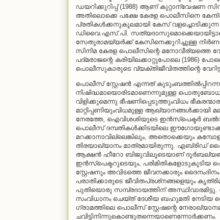
ഡയറിക്കുറിപ്പ് (1988) ആണ് കുറ്റാന്വേഷണ സിനി
അതിലൊക്കെ പക്ഷേ കേരള പൊലീസിനെ കേന്ദ്രാ
പ്രതികള്‍ക്കനുകൂലമായി കേസ് വളച്ചൊടിക്കു
ഡിവൈ.എസ്.പി. സത്യദാസുമൊക്കെയായിട്ടാണ്
സേതുരാമയ്യര്‍ക്ക് കേസിനെക്കുറിച്ചുള്ള നിര്‍ണ
സിനിമ കേരള പൊലീസിന്റെ മനോവീര്യത്തെ വേ
പദ്മരാജന്റെ കരിയിലക്കാറ്റുപോലെ (1986) പോ
പൊലീസുകാരുടെ വ്യക്തിജീവിതത്തിന്റെ വേറിട്
പൊലീസ് സ്റ്റേഷന്‍ എന്നത് കുടുംബത്തില്‍പ്പിറന
നിഷിദ്ധമായൊരിടമാണെന്നുമുള്ള പൊതുബോധത്ത
വിളിക്കുമെന്നു ഭീഷണിപ്പെടുത്തുംവിധം ഭീകര
മാറ്റിപ്പണിയുംവിധമുള്ള ആഖ്യാനങ്ങള്‍ക്കായി മ
നേരത്തേ, ഐവിശശിയുടെ ഇന്‍സ്‌പെക്ടര്‍ ബല്‍റാമ
പൊലീസ് ദമ്പതികള്‍ക്കിടയിലെ ഈഗോയുണ്ടാക്ക
മറക്കാനാവില്ലെങ്കിലും, അതൊക്കെയും കമ്പോള
തിരയാഖ്യാനം മാത്രമായിരുന്നു. എബ്രിഡ് ഷൈ
ആക്ഷന്‍ ഹീറോ ബിജുവിലൂടെയാണ് ദൂര്‍ബല്യ
ഇന്‍സ്‌പെക്ടറുടെയും, പരിമിതികളോടുകൂടിയ 
സ്റ്റേഷനും അവിടത്തെ ജീവനക്കാരും ദൈനംദിനം ന
പരാതിക്കാരുടെ ജീവിതപ്രശ്‌നങ്ങളെയും കൃത്രിമ
പുതിയൊരു സമ്പ്രദായത്തിന് അസ്ഥിവാരമിട്ടു. ത
സംവിധാനം ചെയ്ത് ദേശീയ ബഹുമതി നേടിയ തൊണ്
ഗ്രാമത്തിലെ പൊലീസ് സ്റ്റേഷന്റെ നേരാഖ്യാനമു
ചവിട്ടിനിന്നുകൊണ്ടുതന്നെയാണെന്നോര്‍ക്കണം.