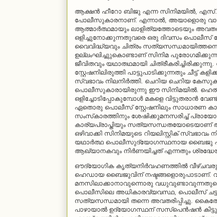
ആക്ഷന്‍ ഹീറോ ബിജു എന്ന സിനിമയില്‍, എസ
പോലീസുകാരനാണ്. എന്നാല്‍, അയാളൊരു വാര്
ആത്മാര്‍ത്ഥമായും ലാളിത്യത്തോടെയും അവതരിപ്പിക്
ഒളിച്ചുനോക്കുന്നതുവരെ ഒരു ദിവസം പൊലീസ് സ
വൈവിദ്ധ്യവും ചിത്രം സത്യസന്ധമായിത്തന്നെ
ഉല്ലംഘിച്ചുുകൊണ്ടാണ് സിനിമ പുരോഗമിക്കു
ജീവിതവും യഥാതഥമായി ചിത്രീകരിച്ചിരിക്കുന്നു.
സ്റ്റേഷനിലിരുത്തി പാട്ടുപാടിക്കുന്നതും ചീട്ട് കളി
സ്വഭാവം നിലനിര്‍ത്തി. ചെറിയ ചെറിയ കേസുകള
പൊലീസുകാരായിരുന്നു ഈ സിനിമയില്‍. ഹെല്‍മെറ
ഒളിച്ചോടിപ്പോകുമ്പോള്‍ മകളെ വിട്ടുതരാന്‍ വ
ഏതൊരു പൊലീസ് സ്റ്റേഷനിലും സാധാരണ കാണാ
സംസ്‌കാരത്തിനും ശേഷിക്കുമനസരിച്ച് പ്രാ
കാര്യപ്രാപ്തിയും സത്യസന്ധതയോടെയാണ് ആവി
ഒഴിവാക്കി സിനിമയുടെ റിയലിസ്റ്റിക് സ്വഭാവം ന
യഥാര്‍ത്ഥ പൊലീസുദ്യോഗസ്ഥനായ ബൈജു പ
ആഖ്യാനകവും നിര്‍ണയിച്ചത് എന്നതും ശ്രദ്ധ
ഔദ്യോഗിക കൃത്യനിര്‍വഹണത്തില്‍ വീഴ്ചവരുത്താത
ഹെഡായ ബൈജുവിന് നഷ്ടങ്ങളൊരുപാടാണ്. വി
മനസിലാക്കാനാവുന്നൊരു വധുവുണ്ടാവുന്നതുക
പൊലീസിലെ അധികാരവ്യവസ്ഥ, പൊലീസ് ചട്ടങ്
സത്യസന്ധമായി തന്നെ അവതരിപ്പിച്ചു. കൈത്തോക
പാഴായാല്‍ ഉദ്യോഗസ്ഥന് സസ്‌പെന്‍ഷന്‍ കിട്ടു