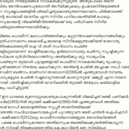
ുടെ നിര്‍ദ്ദേശങ്ങള്‍ സ്വീകരിക്കുന്നുമുണ്ട്. അതുപോലെ തന്നെ
 അന്വേഷണപുരോഗതി അറിയിക്കുകയും ഉപദേശനിര്‍ദ്ദേശങ്ങള്‍
 സൂക്ഷ്മാംശങ്ങളില്‍ ശ്രദ്ധിച്ചതുകൊണ്ടുതന്നെയാവണം പില്‍ക്കാലത്ത്
റെ ഭാഗമായി യവനിക എന്ന സിനിമ പാഠ്യപദ്ധതിയില്‍ പോലും
ീസുകാരന്റെ വ്യക്തിജീവിതത്തിലേക്ക് ഒരു പരിധിവരെ സിനിമ
ിലൂടെത്തന്നെയായിരിക്കും.
ം പൊലീസ് കഥാപാത്രങ്ങള്‍ക്കും കുറ്റാന്വേഷണാഖ്യാനങ്ങള്‍ക്കും
‍ന്ന് ഇതിഹാസമാനം കൈവരിച്ച മലയാള സിനിമകളുണ്ടാക്കിയത് വേറൊരു
രന്‍ തിരക്കഥയെഴുതി ഐ വി ശശി സംവിധാനം ചെയ്ത
ൂടെയാണ്. രാഷ്ട്രീയക്കാരും ഉദ്യോഗസ്ഥരും ചേര്‍ന്നു സൃഷ്ടിക്കുന്ന
ികാര ദുര്‍വിനിയോഗത്തിനും അഴിമതിക്കും മറ്റു സാമൂഹിക
്യുന്ന ഒറ്റയാള്‍ പട്ടാളങ്ങളായി പൊലീസ് നായകന്മാര്‍ക്കു രൂപമാറ്റം
ൃത്വത്തോട് നിരന്തരം കലഹിക്കുന്ന, അതിന്റെ പേരില്‍ അച്ചടക്ക നടപി വര
 ബല്‍റാമിന് ബല്‍റാം വേഴ്‌സസ് താരാദാസി(2006)ല്‍ എത്തുമ്പോള്‍ സ്വന്തം
ാടുകളുടെ പേരില്‍ നഷ്ടമാവുന്നതായി കാണുന്നുണ്ട്. മമ്മൂട്ടി എന്ന നടനെ
പ്രതിഷ്ഠിക്കുന്നതില്‍ യവനികയില്‍ തുടങ്ങി അദ്ദേഹം കയ്യാളിയ
വഹിച്ചിട്ടുണ്ട്.
ഈ ധാരയെ മുന്നോട്ടുകൊണ്ടുപോകുന്നതില്‍ വിജയിച്ചത് രഞ്ജി പണിക്കര്‍-
(1993)നില്‍ തുടങ്ങി കമ്മീഷണ(1994)റില്‍ എത്തുമ്പോള്‍ അതിലെ
ഷ് ഗോപി മലയാളത്തിലെ സൂപ്പര്‍ താരനിരയിലേക്ക്
ജി സ്വതന്ത്ര സംവിധായകനായപ്പോള്‍ പുറത്തുവന്ന ഭരത് ചന്ദ്രന്‍ ഐപിഎസി
‍ഡ് ദ കമ്മീഷണറി(2012)ലും പൊലീസാഖ്യാനങ്ങളുടെ വൈവിദ്ധ്യങ്ങള്‍
 പക്ഷേ പൊലീസുകാരനെ അതിമാനുഷ തലത്തിലേക്കുയര്‍ത്തിക്കാട്ടുന്ന
ന്‍ സ്വാമി തിരക്കഥയെഴുതിയ കെ മധുവിന്റെ ഒരു സിബിഐ