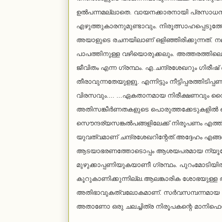
ഉല്‍പന്നമല്ലാതെ. വായനക്കാരനായി പ്രസാധനം ഇ
എഴുത്തുകാരനുമുണ്ടാവും. നിരൂത്സാഹപ്പെടുത്തേ
അയാളുടെ രചനയിലാണ് ഒളിഞ്ഞിരിക്കുന്നത്. നല്ല വ
പാപത്തിനുള്ള വഴിയൊരുക്കലും. അത്തരത്തില
ജീവിതം എന്ന ഗ്രന്ഥം. എ.ചന്ദ്രശേഖറും ഗിരീ
തീരാവുന്നതേയുളളൂ. എന്നിട്ടും നീട്ടിപ്പരത്
വിരസവും.... ...ഏകതാനമായ നിരീക്ഷണവും വൈവി
അതിസങ്കീര്‍ണതകളുടെ പൊരുത്തക്കേടുകളില്‍ ഞ
സൌന്ദര്യസങ്കല്‍പങ്ങളിലേക്ക് നിരൂപണം എത്തിപ്
യുവത്വമാണ് ചന്ദ്രശേഖറിന്റേത്.അദ്ദേഹം എ
ആടയാഭരണത്തോടൊപ്പം ആശയപരമായ ന്യൂനോക്ത
മുഴുക്കാപ്പണിയുകയാണീ ഗ്രന്ഥം. പുറംമോടിയി
കൂറുകാണിക്കുന്നില്ല.ആലങ്കാരിക ശോഭയുള്ള ആ
അതിഭാവുകത്വലോകമാണ്. സര്‍വസമ്പന്നമായ ഉപര
അതാണോ ഒരു ചലച്ചിത്ര നിരൂപകന്റെ മാനിഫ