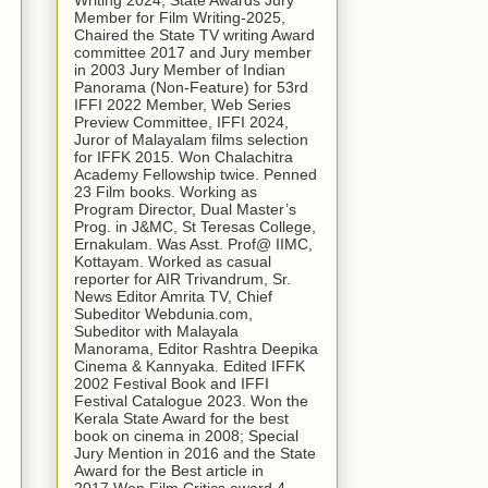
Writing 2024, State Awards Jury
Member for Film Writing-2025,
Chaired the State TV writing Award
committee 2017 and Jury member
in 2003 Jury Member of Indian
Panorama (Non-Feature) for 53rd
IFFI 2022 Member, Web Series
Preview Committee, IFFI 2024,
Juror of Malayalam films selection
for IFFK 2015. Won Chalachitra
Academy Fellowship twice. Penned
23 Film books. Working as
Program Director, Dual Master’s
Prog. in J&MC, St Teresas College,
Ernakulam. Was Asst. Prof@ IIMC,
Kottayam. Worked as casual
reporter for AIR Trivandrum, Sr.
News Editor Amrita TV, Chief
Subeditor Webdunia.com,
Subeditor with Malayala
Manorama, Editor Rashtra Deepika
Cinema & Kannyaka. Edited IFFK
2002 Festival Book and IFFI
Festival Catalogue 2023. Won the
Kerala State Award for the best
book on cinema in 2008; Special
Jury Mention in 2016 and the State
Award for the Best article in