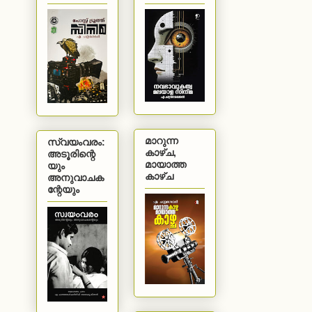
മാറുന്ന
സ്വയംവരം:
കാഴ്ച,
അടൂരിന്റെ
മായാത്ത
യും
കാഴ്ച
അനുവാചക
ന്റേയും