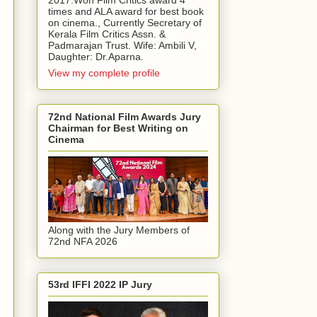
2017.Won Film Critics award 4
times and ALA award for best book
on cinema., Currently Secretary of
Kerala Film Critics Assn. &
Padmarajan Trust. Wife: Ambili V,
Daughter: Dr.Aparna.
View my complete profile
72nd National Film Awards Jury
Chairman for Best Writing on
Cinema
Along with the Jury Members of
72nd NFA 2026
53rd IFFI 2022 IP Jury