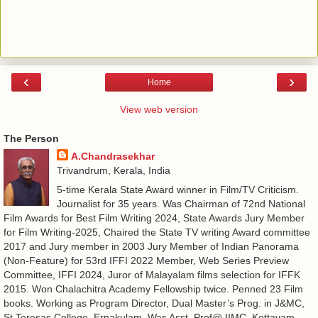
‹
›
Home
View web version
The Person
A.Chandrasekhar
Trivandrum, Kerala, India
5-time Kerala State Award winner in Film/TV Criticism.
Journalist for 35 years. Was Chairman of 72nd National
Film Awards for Best Film Writing 2024, State Awards Jury Member
for Film Writing-2025, Chaired the State TV writing Award committee
2017 and Jury member in 2003 Jury Member of Indian Panorama
(Non-Feature) for 53rd IFFI 2022 Member, Web Series Preview
Committee, IFFI 2024, Juror of Malayalam films selection for IFFK
2015. Won Chalachitra Academy Fellowship twice. Penned 23 Film
books. Working as Program Director, Dual Master’s Prog. in J&MC,
St Teresas College, Ernakulam. Was Asst. Prof@ IIMC, Kottayam.