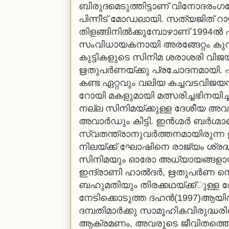
ബിരുദമെടുത്തിട്ടാണ് വിനോദരംഗത
പിന്നീട് മോഡലായി. സത്യജിത് റ
തിളങ്ങിനില്‍ക്കുമ്പോഴാണ് 1994ല
സംവിധായകനായി അരങ്ങേറ്റം കുറി
കുട്ടികളുടെ സിനിമ ശരാശരി വിജ
ഋതുപര്‍ണയ്ക്കു പ്രചോദനമായി. എന
കണ്ട ഏറ്റവും വലിയ കച്ചവടവിജ
റോയി മകളുമായി മത്സരിച്ചഭിനയിച്ച
നല്ല സിനിമയ്ക്കുള്ള ദേശീയ അവാര്
അവാര്‍ഡും കിട്ടി. ഇന്‍ഗ്മര്‍ ബര്‍
സ്വതന്ത്രാനുവര്‍ത്തനമായിരുന്
നിലയ്ക്ക് ഘോഷിനെ രാജ്യം ശ്രദ്ധ
സിനിമയും ഓരോ അധ്യായങ്ങളായ
ഇന്ദ്രാണി ഹാല്‍ദര്‍, ഋതുപര്‍ണ സെന്
ബഹുമതിയും തിരക്കഥയ്ക്ക്ുള്
നേടിക്കൊടുത്ത ദഹന്‍(1997)ആയിര
ദമ്പതിമാര്‍ക്കു സാമൂഹികവിരുദ്ധരി
ആക്രമണം, അവരുടെ ജീവിതത്തെയ