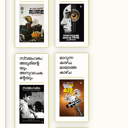
മാറുന്ന
സ്വയംവരം:
കാഴ്ച,
അടൂരിന്റെ
മായാത്ത
യും
കാഴ്ച
അനുവാചക
ന്റേയും