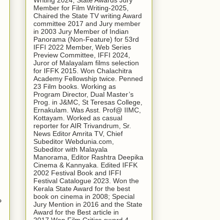
Writing 2024, State Awards Jury
Member for Film Writing-2025,
Chaired the State TV writing Award
committee 2017 and Jury member
in 2003 Jury Member of Indian
Panorama (Non-Feature) for 53rd
IFFI 2022 Member, Web Series
Preview Committee, IFFI 2024,
Juror of Malayalam films selection
for IFFK 2015. Won Chalachitra
Academy Fellowship twice. Penned
23 Film books. Working as
Program Director, Dual Master’s
Prog. in J&MC, St Teresas College,
Ernakulam. Was Asst. Prof@ IIMC,
Kottayam. Worked as casual
reporter for AIR Trivandrum, Sr.
News Editor Amrita TV, Chief
Subeditor Webdunia.com,
Subeditor with Malayala
Manorama, Editor Rashtra Deepika
Cinema & Kannyaka. Edited IFFK
2002 Festival Book and IFFI
Festival Catalogue 2023. Won the
Kerala State Award for the best
book on cinema in 2008; Special
ം
Jury Mention in 2016 and the State
Award for the Best article in