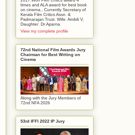
2017.Won Film Critics award 4
times and ALA award for best book
on cinema., Currently Secretary of
Kerala Film Critics Assn. &
Padmarajan Trust. Wife: Ambili V,
Daughter: Dr.Aparna.
View my complete profile
72nd National Film Awards Jury
Chairman for Best Writing on
Cinema
Along with the Jury Members of
72nd NFA 2026
53rd IFFI 2022 IP Jury