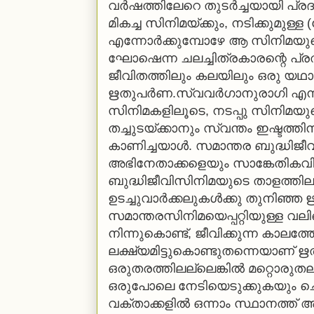
വര്‍ഷത്തിലേറെ തുടര്‍ച്ചയായി പ്രദര
മികച്ച സിനിമയ്ക്കും, നടിക്കുമു
എന്നോര്‍ക്കുമ്പോഴേ ആ സിനിമയ
ഘോഷെന്ന ചലച്ചിത്രകാരന്റെ പ്രതി
ജീവിതത്തിലും കലയിലും ഒരു യഥാര
ഋതുപര്‍ണ.സ്വവര്‍ഗാനുരാഗി എന്നു
സിനിമകളിലൂടെ, നടപ്പു സിനിമയ
തച്ചുടയ്ക്കാനും സ്വന്തം ഇഷ്ടത്
കാണിച്ചയാള്‍. സമാന്തര ബുദ്ധിജീവി
അഭിനേതാക്കളെയും സാങ്കേതികവിദ
ബുദ്ധിജീവിസിനിമയുടെ താളത്തി
ഉടച്ചുവാര്‍ക്കലുകള്‍ക്കു തുനിഞ്ഞ ഋ
സമാന്തരസിനിമയെപ്പറ്റിയുള്ള വല
നിന്നുകൊണ്ട്, ജീവിക്കുന്ന കാലത
ലക്ഷ്യമിട്ടുകൊണ്ടുതന്നെയാണ് ഋത
ഒരുതരത്തിലല്ലെങ്കില്‍ മറ്റൊരുത
ഒരുപോലെ നേടിയെടുക്കുകയും ചെയ
വക്താക്കളില്‍ ഒന്നാം സ്ഥാനത്ത