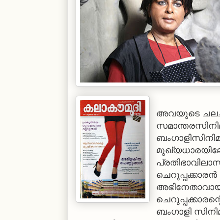
അവയുടെ ചലച്
സമാന്തരസിനിമ
ബംഗാളിസിനിമ 
മുഖ്യധാരയി
പ്രതിഭാവിലാ
ചെറുപ്പക്കാര
അഭിനേതാവായി
ചെറുപ്പക്കാര
ബംഗാളി സിനിമ ത