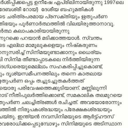
്‍ശിപ്പിക്കപ്പെട്ട ഉനീഷേ ഏപ്രിലിനായിരുന്നു 1997ലെ
ള്ള (ദേബശ്രീ റോയ്) ദേശീയ ബഹുമതികള്‍
ുടെ ചരിത്രപരമായ പ്രസക്തിയും ഋതുപര്‍ണ
ഭയും പൂര്‍ണാര്‍ത്ഥത്തില്‍ വിലയിരുത്താനാവൂ.
്‍ത്ഥ കലാപകാരിയായിരുന്നു
റക്കെ പറയാന്‍ മടിക്കാത്തയാള്‍. സ്വന്തം
ുടെ എല്ലാ മാമൂലുകളെയും നിഷ്‌കരുണം
തിനനുസരിച്ച് സിനിമയുണ്ടാക്കാനും ധൈര്യം
 സിനിമ തീണ്ടാപ്പാടകലെ നിര്‍ത്തിയിരുന്ന
ഗ്ധരെയുമെല്ലാം സഹകരിപ്പിച്ചുകൊണ്ട്,
ലും ദൃശ്യസമീപനത്തിലും തന്നെ കാതലായ
തുപര്‍ണ ഒപ്പം തച്ചുടച്ചുതകര്‍ത്തത്
ിയൊരു പരിവേഷത്തെക്കൂടിയാണ്. മണ്ണിലൂന്നി
്തോട് നീതിപുലര്‍ത്തിക്കൊണ്ട്, സമകാലിക തലമുറയെ
ുപര്‍ണ ചലച്ചിത്രങ്ങള്‍ രചിച്ചത്. അവയോരോന്നും
ലത്തില്‍ നിരൂപകശ്രദ്ധയും പ്രേക്ഷകശ്രദ്ധയും
്തു. ഇന്ത്യന്‍ നവസിനിമയുടെ ആര്‍ട്ട്ഹൗസ്
് അവരോധിക്കപ്പെടുമ്പോഴും സിനിമയുടെ അടിസ്ഥാന