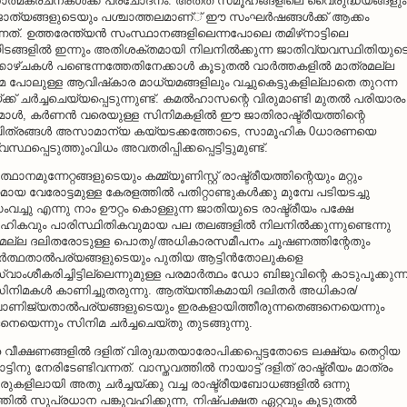
ഗാത്മകരചനകള്‍ക്ക് പ്രചോദനം. അതത് സമൂഹങ്ങളിലെ വൈരുദ്ധ്യങ്ങളും
ത്യങ്ങളുടെയും പശ്ചാത്തലമാണ്് ഈ സംഘര്‍ഷങ്ങള്‍ക്ക് ആക്കം
ുന്നത്. ഉത്തരേന്ത്യന്‍ സംസ്ഥാനങ്ങളിലെന്നപോലെ തമിഴ്‌നാട്ടിലെ
ടങ്ങളില്‍ ഇന്നും അതിശക്തമായി നിലനില്‍ക്കുന്ന ജാതിവ്യവസ്ഥിതിയുട
ക്കാഴ്ചകള്‍ പണ്ടെന്നത്തേതിനേക്കാള്‍ കൂടുതല്‍ വാര്‍ത്തകളില്‍ മാത്രമല്ല
 പോലുള്ള ആവിഷ്‌കാര മാധ്യമങ്ങളിലും വച്ചുകെട്ടുകളില്ലാതെ തുറന്ന
ക്ക് ചര്‍ച്ചചെയ്യപ്പെടുന്നുണ്ട്. കമല്‍ഹാസന്റെ വിരുമാണ്ടി മുതല്‍ പരിയാരം
ാള്‍, കര്‍ണന്‍ വരെയുള്ള സിനിമകളില്‍ ഈ ജാതിരാഷ്ട്രീയത്തിന്റെ
‍ചിത്രങ്ങള്‍ അസാമാന്യ കയ്യടക്കത്തോടെ, സാമൂഹിക 0ധാരണയെ
ഥപ്പെടുത്തുംവിധം അവതരിപ്പിക്കപ്പെട്ടിട്ടുമുണ്ട്.
ാനമുന്നേറ്റങ്ങളുടെയും കമ്മ്യൂണിസ്റ്റ് രാഷ്ട്രീയത്തിന്റെയും മറ്റും
ായ വേരോട്ടമുള്ള കേരളത്തില്‍ പതിറ്റാണ്ടുകള്‍ക്കു മുമ്പേ പടിയടച്ചു
ംവച്ചു എന്നു നാം ഊറ്റം കൊള്ളുന്ന ജാതിയുടെ രാഷ്ട്രീയം പക്ഷേ
ികവും പാരിസ്ഥിതികവുമായ പല തലങ്ങളില്‍ നിലനില്‍ക്കുന്നുണ്ടെന്നു
രമല്ല ദലിതരോടുള്ള പൊതു/അധികാരസമീപനം ചൂഷണത്തിന്റേതും
്‍ത്ഥതാല്‍പര്യങ്ങളുടെയും പുതിയ ആട്ടിന്‍തോലുകളെ
വാംശീകരിച്ചിട്ടില്ലെന്നുമുള്ള പരമാര്‍ത്ഥം ഡോ ബിജുവിന്റെ കാടുപൂക്കുന്
ങ്ങിയ സിനിമകള്‍ കാണിച്ചുതരുന്നു. ആത്യന്തികമായി ദലിതര്‍ അധികാര/
/വാണിജ്യതാല്‍പര്യങ്ങളുടെയും ഇരകളായിത്തീരുന്നതെങ്ങനെയെന്നും
യെന്നും സിനിമ ചര്‍ച്ചചെയ്തു തുടങ്ങുന്നു.
്ര വീക്ഷണങ്ങളില്‍ ദളിത് വിരുദ്ധതയാരോപിക്കപ്പെട്ടതോടെ ലക്ഷ്യം തെറ്റിയ
ടിനു നേരിടേണ്ടിവന്നത്. വാസ്തവത്തില്‍ നായാട്ട് ദളിത് രാഷ്ട്രീയം മാത്രം
ലായി അതു ചര്‍ച്ചയ്ക്കു വച്ച രാഷ്ട്രീയബോധങ്ങളില്‍ ഒന്നു
ില്‍ സുപ്രധാന പങ്കുവഹിക്കുന്ന, നിഷ്പക്ഷത ഏറ്റവും കൂടുതല്‍