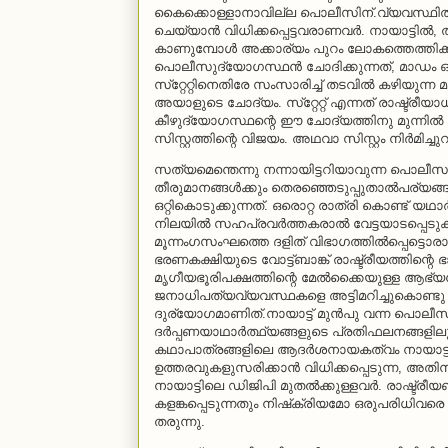
കൈക്കൊള്ളാനാവില്ല പൊലീസിന്.വ്യവസ്ഥിത
ചെയ്യാന്‍ വിധിക്കപ്പെട്ടവരാണവര്‍. നായാട്ടില്‍
കാണുമ്പോള്‍ അക്കാര്യം പുറം ലോകത്തെത്തിക
പൊലീസുദ്യോഗസ്ഥന്‍ ചോദിക്കുന്നത്, മാഡം ഒറ്
സ്‌റ്റേറ്റിനെതിരേ സംസാരിച്ച് തടവില്‍ കഴിയുന
അയാളുടെ ചോദ്യം. സ്‌റ്റേറ്റ് എന്നത് രാഷ്ട്രീയാ
കീഴുദ്യോഗസ്ഥന്റെ ഈ ചോദ്യത്തിനു മുന്നില
സിസ്റ്റത്തിന്റെ വിജയം. അഥവാ സിസ്റ്റം നിര്‍മിച്ചു
സത്യമെന്തെന്നു നന്നായിട്ടറിയാവുന്ന പൊലീ
തീരുമാനങ്ങള്‍ക്കും തെരഞ്ഞെടുപ്പുതാല്‍പര്യങ്ങള്‍ക
ഒറ്റികൊടുക്കുന്നത്. ഒരൊറ്റ രാത്രി കൊണ്ട് 
നിലയില്‍ സഹപ്രവര്‍ത്തകരാല്‍ വേട്ടയാടപ്പെടുക
മൂന്നംഗസംഘത്തെ ദളിത് വിഭാഗത്തില്‍പ്പെട്ടൊര
ഭരണകക്ഷിയുടെ വോട്ട്ബാങ്ക് രാഷ്ട്രീയത്തിന്റെ 
മൃഗീയഭൂരിപക്ഷത്തിന്റെ മേല്‍ക്കൈയുള്ള ആഭ്യന്
ജനാധിപത്യവ്യവസ്ഥകളെ അട്ടിമറിച്ചുകൊണ്ടു വ്
ദുര്യോഗമാണിത്.നായാട്ട് മുന്‍പു വന്ന പൊലീസ
ദര്‍പ്പണയാഥാര്‍ത്ഥ്യങ്ങളുടെ പ്രതിഫലനങ്ങളി
കഥാപാത്രങ്ങളിലെ ആദര്‍ശനായകത്വം നായാട്ടില്‍
ഉത്തരവുകളുസരിക്കാന്‍ വിധിക്കപ്പെടുന്ന, അ
നായാട്ടിലെ ഡിജിപി മുതല്‍ക്കുള്ളവര്‍. രാഷ്ട്രീ
കളങ്കപ്പെടുന്നതും നിഷ്‌ക്രിയമോ ഒരുപരിധിവര
തരുന്നു.