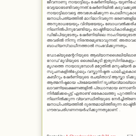
ജീവനാണു നായാട്ടിലും ഷേര്‍ണിയിലും യൂണിഫോ
വേട്ടയാടേണ്ടിവരുന്നത്.ഷേര്‍ണിയില്‍ കടുവക്കുഞ്
നായാട്ടിലാവട്ടെ അവശേഷിക്കുന്ന പൊലീസുകാരെ
ജനാധിപത്യത്തില്‍ മാറിമാറിവരുന്ന ഭരണങ്ങളിലു
അനുരാധയേയും വിദ്യയേയും ബോധവല്‍ക്കരിക്ക
നിലനില്‍പിനുവേണ്ടിയും രാഷ്ട്രീയാധികാരികള
ഡിജിപിയുടേതും ഷേര്‍ണിയിലെ നാംഗിയയുടേതും.
അവരില്‍ നിന്നു നിരന്തരമുണ്ടാവുന്നത്. അതാവട്
ബാഹ്യസ്വാധീനത്താല്‍ സംഭവിക്കുന്നതും.
ഡോക്യൂമെന്ററിയുടെ ആഖ്യാനശൈലിയിലാണു നായാ
റോഡ് മൂവിയുടെ ശൈലികൂടി ഇരുസിനിമകളും ആര്‍ജ്ജ
മൃഗത്തെ നായാടുമ്പോള്‍ മറ്റേതില്‍ മനുഷ്യന്
സൂചനകളില്‍പ്പോലും വസ്തുനിഷ്ഠത പാലിച്ചുകൊ
കബീറും ഷേര്‍ണിയുടെ രചയിതാവ് ആസ്താ ടിക്കുവു
ആത്മനിഷ്ഠമായ പ്രമേയത്തിന് ദൃശ്യവ്യാഖ്യാ
ലാവണ്യലക്ഷണങ്ങളില്‍ പ്രധാനമായ ഒന്നാണിത്. 
നിര്‍മ്മിക്കപ്പെട്ട് ഏതാണ്ട് ഒരേകാലത്തു പുറത്
നിലനില്‍ക്കുന്ന വ്യവസ്ഥിതിയുടെ നേര്‍ച്ചിത്ര
ജനാധിപത്യത്തില്‍ ദുരന്തമായിത്തീരുന്ന രാഷ്ട
ഗൗരവപരിഗണനയര്‍ഹിക്കുന്നതുമാണ്. .