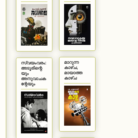
മാറുന്ന
സ്വയംവരം:
കാഴ്ച,
അടൂരിന്റെ
മായാത്ത
യും
കാഴ്ച
അനുവാചക
ന്റേയും