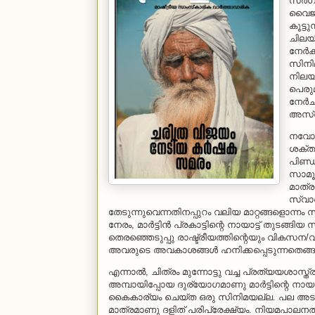
സര്‍
വൈജാ
കൂട്ട
ചിലയി
നേര്‍
സിനിമ
നിലയ്
പെരുമ
നേര്
അസ്വസ്
നവോത്ഥ
ശക്തമ
പിണ്ഡ
സാമൂഹ
മാത്
സ്വാര
തേടുന്നുവെന്നതിനപ്പുറം വലിയ മാറ്റങ്ങളൊന്നം സ്
നേരം, മാര്‍ട്ടിന്‍ പ്രകാട്ടിന്റെ നായാട്ട് തുട
തെരഞ്ഞെടുപ്പു രാഷ്ട്രീയത്തിന്റെയും വികസന
അവരുടെ അവകാശങ്ങള്‍ ഹനിക്കപ്പെടുന്നതെങ്ങനെ
എന്നാല്‍, ചിത്രം മുന്നോട്ടു വച്ച പ്രത്യയശാസ്ത
അമ്പായിപ്പോയ ദുര്യോഗമാണു മാര്‍ട്ടിന്റെ നായാട്
കൈകാര്യം ചെയ്ത ഒരു സിനിമയല്ല. പല അടരുകളി
മാത്രമാണു ദളിത് പരിപ്രേക്ഷ്യം. നിയമപാലനത്ത