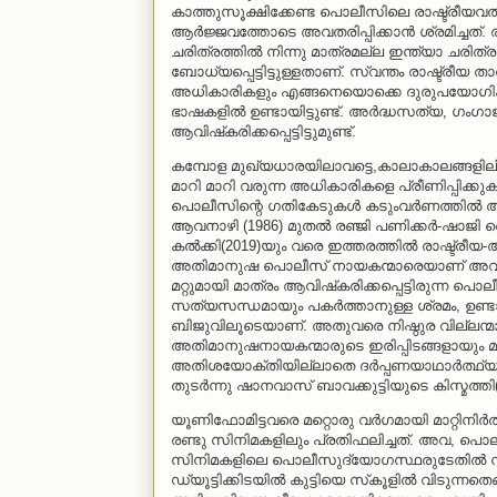
കാത്തുസൂക്ഷിക്കേണ്ട പൊലീസിലെ രാഷ്ട്രീയവല
ആര്‍ജ്ജവത്തോടെ അവതരിപ്പിക്കാന്‍ ശ്രമിച്ചത
ചരിത്രത്തില്‍ നിന്നു മാത്രമല്ല ഇന്ത്യാ ചരിത്ര
ബോധ്യപ്പെട്ടിട്ടുള്ളതാണ്. സ്വന്തം രാഷ്ട്രീയ 
അധികാരികളും എങ്ങനെയൊക്കെ ദുരുപയോഗിക്കുമ
ഭാഷകളില്‍ ഉണ്ടായിട്ടുണ്ട്. അര്‍ദ്ധസത്യ, 
ആവിഷ്‌കരിക്കപ്പെട്ടിട്ടുമുണ്ട്.
കമ്പോള മുഖ്യധാരയിലാവട്ടെ,കാലാകാലങ്ങളി
മാറി മാറി വരുന്ന അധികാരികളെ പ്രീണിപ്പിക്കു
പൊലീസിന്റെ ഗതികേടുകള്‍ കടുംവര്‍ണത്തില്‍ അവതരിപ
ആവനാഴി (1986) മുതല്‍ രഞ്ജി പണിക്കര്‍-ഷാജി
കല്‍ക്കി(2019)യും വരെ ഇത്തരത്തില്‍ രാഷ്ട്രീയ
അതിമാനുഷ പൊലീസ് നായകന്മാരെയാണ് അവതരിപ്പി
മറ്റുമായി മാത്രം ആവിഷ്‌കരിക്കപ്പെട്ടിരുന്ന പൊ
സത്യസന്ധമായും പകര്‍ത്താനുള്ള ശ്രമം, ഉണ്ട
ബിജുവിലൂടെയാണ്. അതുവരെ നിഷ്ഠുര വില്ലന
അതിമാനുഷനായകന്മാരുടെ ഇരിപ്പിടങ്ങളായും മാത്
അതിശയോക്തിയില്ലാതെ ദര്‍പ്പണയാഥാര്‍ത്ഥ്യത
തുടര്‍ന്നു ഷാനവാസ് ബാവക്കുട്ടിയുടെ കിസ്മത്
യൂണിഫോമിട്ടവരെ മറ്റൊരു വര്‍ഗമായി മാറ്റി
രണ്ടു സിനിമകളിലും പ്രതിഫലിച്ചത്. അവ, പൊ
സിനിമകളിലെ പൊലീസുദ്യോഗസ്ഥരുടേതില്‍ നിന്നു വേ
ഡ്യൂട്ടിക്കിടയില്‍ കുട്ടിയെ സ്‌കൂളില്‍ വിടുന്