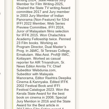
Writing 2024, State Awards Jury
Member for Film Writing-2025,
Chaired the State TV writing Award
committee 2017 and Jury member
െ
in 2003 Jury Member of Indian
Panorama (Non-Feature) for 53rd
IFFI 2022 Member, Web Series
Preview Committee, IFFI 2024,
Juror of Malayalam films selection
for IFFK 2015. Won Chalachitra
Academy Fellowship twice. Penned
23 Film books. Working as
Program Director, Dual Master’s
Prog. in J&MC, St Teresas College,
Ernakulam. Was Asst. Prof@ IIMC,
Kottayam. Worked as casual
reporter for AIR Trivandrum, Sr.
News Editor Amrita TV, Chief
Subeditor Webdunia.com,
ന
Subeditor with Malayala
Manorama, Editor Rashtra Deepika
Cinema & Kannyaka. Edited IFFK
2002 Festival Book and IFFI
Festival Catalogue 2023. Won the
Kerala State Award for the best
book on cinema in 2008; Special
Jury Mention in 2016 and the State
Award for the Best article in