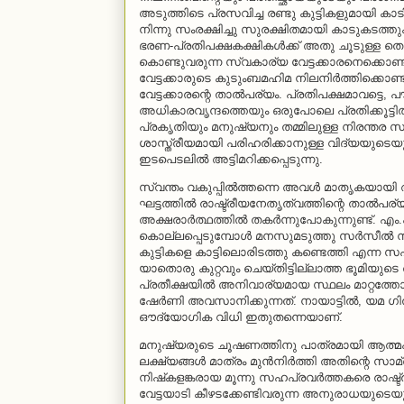
അടുത്തിടെ പ്രസവിച്ച രണ്ടു കുട്ടികളുമായി കാട
നിന്നു സംരക്ഷിച്ചു സുരക്ഷിതമായി കാടുകടത്
ഭരണ-പ്രതിപക്ഷകക്ഷികള്‍ക്ക് അതു ചൂടുള്ള തെര
കൊണ്ടുവരുന്ന സ്വകാര്യ വേട്ടക്കാരനെക്കൊണ്
വേട്ടക്കാരുടെ കുടുംബമഹിമ നിലനിര്‍ത്തിക്കൊണ്
വേട്ടക്കാരന്റെ താല്‍പര്യം. പ്രതിപക്ഷമാവട്ടെ
അധികാരവൃന്ദത്തെയും ഒരുപോലെ പ്രതിക്കൂട്ടില്‍
പ്രകൃതിയും മനുഷ്യനും തമ്മിലുള്ള നിരന്തര 
ശാസ്ത്രീയമായി പരിഹരിക്കാനുള്ള വിദ്യയുടെയും
ഇടപെടലില്‍ അട്ടിമറിക്കപ്പെടുന്നു.
സ്വന്തം വകുപ്പില്‍ത്തന്നെ അവള്‍ മാതൃകയായ
ഘട്ടത്തില്‍ രാഷ്ട്രീയനേതൃത്വത്തിന്റെ താല്‍പര്യ
അക്ഷരാര്‍ത്ഥത്തില്‍ തകര്‍ന്നുപോകുന്നുണ്ട്. എ
കൊല്ലപ്പെടുമ്പോള്‍ മനസുമടുത്തു സര്‍സീല്‍ ന
കുട്ടികളെ കാട്ടിലൊരിടത്തു കണ്ടെത്തി എന്ന സഹപ
യാതൊരു കുറ്റവും ചെയ്തിട്ടില്ലാത്ത ഭൂമിയു
പ്രതീക്ഷയില്‍ അനിവാര്യമായ സ്ഥലം മാറ്റത്തോടു
ഷേര്‍ണി അവസാനിക്കുന്നത്. നായാട്ടില്‍, യമ ഗി
ഔദ്യോഗിക വിധി ഇതുതന്നെയാണ്.
മനുഷ്യരുടെ ചൂഷണത്തിനു പാത്രമായി ആത്മപ്
ലക്ഷ്യങ്ങള്‍ മാത്രം മുന്‍നിര്‍ത്തി അതിന്റെ 
നിഷ്‌കളങ്കരായ മൂന്നു സഹപ്രവര്‍ത്തകരെ രാഷ്ട
വേട്ടയാടി കീഴടക്കേണ്ടിവരുന്ന അനുരാധയുടെയും