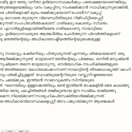
മിട്ട ഈ രണ്ടു വനിതാ ഉദ്യോഗസ്ഥകള്‍ക്കും പരോക്ഷമായാണെങ്കിലും
ഞുങ്ങളെയെങ്കിലും വനം വകുപ്പിനു സംരക്ഷിക്കാന്‍ സാധിക്കുന്നുവെങ്കില്‍,
 പ്രതികളാക്കി മുഖം രക്ഷിക്കുകയാണ് പൊലീസ് വകുപ്പ്.
ം മാറാതെ തുടരുന്ന വ്യവസ്ഥിതിയുടെ റിജിഡിറ്റിയെപ്പറ്റി
ുന്നത് സഹപ്രവര്‍ത്തകരാണ്. ഗതികേടു കൊണ്ടും സ്വന്തം
ുടെ എറാന്‍മൂളികളായിത്തീരേണ്ട ഗതികേടാണു നായാട്ടിലെ
 ഉദ്യോഗസ്ഥരുടെ ആത്മവീര്യം ചോര്‍ത്തുന്ന പ്രവര്‍ത്തികളാണ്
ടെ മതത്തിന്റെയും അധികാരരാഷ്ടീയത്തിന്റെയുമടക്കമുള്ള
ട്ടും ഷേര്‍ണിയും പിന്തുടരുന്നത് എന്നതും ശ്രദ്ധേയമാണ്. ഒരു
ിക്കുന്നുണ്ട്. വേട്ടയാണ് രണ്ടിന്റെയും പ്രമേയം. ഒന്നില്‍ മനുഷ്യന്‍
‍ മനുഷ്യനെ തന്നെ വേട്ടയാടുന്നു. ഔദ്യോഗിക നടപടിക്രമങ്ങളുടെ
ണ്ട് അത്രയേറെ യഥാതഥമാക്കാനാണ് നായാട്ടിന്റെ തിരക്കഥാകൃത്ത് ഷാഹി
ം ശ്രമിച്ചിട്ടുള്ളത്. ഡോക്യുമെന്ററിയുടെ വസ്തുനിഷ്ഠതയോടെ
നം ചമയ്ക്കുക. ഇന്ത്യന്‍ നവഭാവുകത്വ സിനിമയുടെ
ഘടനയിലും ഉള്ളടക്കത്തിലും രണ്ട് ഇന്ത്യന്‍ ഭാഷകളില്‍ ഒരേ കാലത്തു
തിറങ്ങിയ രണ്ടു ചലച്ചിത്രങ്ങള്‍ തമ്മിലുണ്ടായ ഈ സാമ്യം രാജ്യത്തു
ണമെന്ന നിലയ്ക്കാണ് സാമൂഹികപ്രസക്തിയാര്‍ജ്ജിക്കുന്നത്.
്രീയ-അധികാരവ്യവസ്ഥകളെപ്പറ്റി അവ പങ്കുവയ്ക്കുന്ന ആശങ്കകള്‍