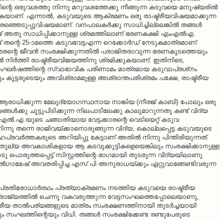
ിന്റെ ഒരുവശത്തു നിന്നു മറുവശത്തേക്കു നീങ്ങുന്ന കടുവയെ മനുഷ്യരില്‍
തുകയാണ്. എന്നാല്‍, കടുവയുടെ ആക്രമണം ഒരു രാഷ്ട്രീയവിഷയമാക്കുന്ന
ഞ്ഞെടുപ്പുവിഷയമാണ്. വനപാലകര്‍ക്കു സാധിച്ചില്ലെങ്കില്‍ തങ്ങള്‍
ട് അതു സാധിപ്പിക്കാനുള്ള ശ്രമത്തിലാണ് ഭരണകക്ഷി എംഎല്‍എ.
ട് തന്റെ 25-ാമത്തെ കടുവവേട്ടഎന്ന റെക്കോര്‍ഡ് നേടുകമാത്രമാണ്
, പൗരന്റെ ജീവന്‍ സംരക്ഷിക്കുന്നതില്‍ പരാജിതരാവുന്ന ഭരണകൂടത്തെയും
 നിര്‍ത്തി രാഷ്ട്രീയവിജയത്തിനു ശ്രമിക്കുകയാണ്. ഇതിനിടെ,
സംഘര്‍ഷത്തിന്റെ സ്വാഭാവിക പരിണാമം മാത്രമായ കടുവാപ്രശ്‌നം
 കൂട്ടരുടെയും അവിശ്രാമമുള്ള അശ്രാന്തപരിശ്രമം പക്ഷേ, രാഷ്ട്രീയ
ി ആരാധിക്കുന്ന മേലുദ്യോഗസ്ഥനായ നാങ്കിയ (നീരജ് കാബി) പോലും ഒരു
ങ്ങള്‍ക്കു ചൂട്ടുപിടിക്കുന്ന നിലപാടിലേക്കു കാലുമാറുന്നതു കണ്ട് വിദ്യ
ം.എല്‍.എ.യുടെ ചങ്ങാതിയായ വേട്ടക്കാരന്റെ വെടിയെറ്റ് കടുവ
ിന്നു തന്നെ രാജിവയ്ക്കാനൊരുങ്ങുന്ന വിദ്യ, കൊല്ലപ്പെട്ട കടുവയുടെ
്രവര്‍ത്തകരുടെ അറിയിപ്പു കേട്ടാണ് അതില്‍ നിന്നു പിന്തിരിയുന്നത്.
ടെ തുല്യ അവകാശികളായ ആ കടവുക്കുട്ടികളെയെങ്കിലും സംരക്ഷിക്കാനുള്ള
 പൊരുത്തപ്പെട്ട് സിസ്റ്റത്തിന്റെ ഭാഗമായി തുടരുന്ന വിദ്യയിലാണു
ല്‍ഗാമേഷ് അവതരിപ്പിച്ച എസ് പി അനുരാധയ്ക്കും ഏറ്റുവാങ്ങേണ്ടിവരുന്ന
രതിരോധാര്‍ത്ഥം പ്രത്യാക്രമണം നടത്തിയ കടുവയെ രാഷ്ട്രീയ
സാമ്രാജ്യത്തില്‍ ചെന്നു വകവരുത്തുന്ന വേട്ടസംഘത്തെപ്പോലെയാണു,
്രീയ താല്‍പര്യങ്ങളുടെ മാത്രം സംരക്ഷണത്തിനായി തുടര്‍ച്ചയായി
 സംഘത്തിന്റെയും വിധി. തങ്ങള്‍ സംരക്ഷിക്കേണ്ട രണ്ടുപേരുടെ