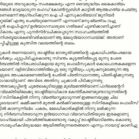
ിയുടെ തടവുകാരും സംരക്ഷകരും എന്ന വൈരുദ്ധ്യം കൈകാര്യം
, തങ്ങള്‍ വേട്ടയാടുന്ന ഹെഡ് കോണ്‍സ്റ്റബിള്‍ കാട്ടില്‍ ആത്മഹത്യ ചെയ്തു
്കണമെന്ന് ആഗ്രഹിക്കുന്ന ഐ പി എസുകാരിയോട് ജൂനിയര്‍
റയ്ക്ക് എന്തു ചെയ്യുമെന്നാണ്? എന്നാണ്.മനുഷ്യത്വം വച്ചു
്ന മുന്‍ ഐപിഎസ് ഉദ്യോഗസ്ഥരുടെ ഗതികേട് ചൂണ്ടിക്കാണിച്ചാണ്
ധികാരം എന്നു പുനര്‍നിര്‍വചിക്കപ്പെടുന്ന സാഹചര്യത്തില്‍
്‍ നിശബ്ദയാകേണ്ടിവരികയാണ് ആ മേലുദ്യോഗസ്ഥയ്ക്ക്. അതാണ്
റപ്പിച്ചിട്ടുള്ള കുത്സിത വലയത്തിന്റെ ബലം.
സുകാര്‍ തന്നെയാണു രാഷ്ട്രീയ നേതൃത്വത്തിന്റെ ഏകാധിപത്യപരമായ
്കും ചൂട്ടുപിടിച്ചുകൊണ്ടു സ്വന്തം കൂട്ടത്തില്‍പ്പെട്ട മൂന്നു പേരെ
യഥാര്‍ത്ഥത്തില്‍ നിരപരാധികളായ മൂന്നു പൊലീസുകാര്‍ കൊലപാതകകളെന്ന
യാണ്. ദളിതവിഭാഗത്തില്‍പ്പെട്ട ഒരു സ്ത്രീയും പുരുഷനുമടങ്ങുന്ന ആ
ാളുടെ അപകടമരണത്തിന്റെ പേരില്‍ പ്രതിസ്ഥാനത്തു പ്രതിഷ്ഠിക്കുന്നതു
ഭാഗമായിട്ടാണ്. അവിടെ അതിനു ചുക്കാന്‍ പിടിക്കുന്നതു
തരവകുപ്പിന്റെ ചുമതലകൂടിയുള്ള മുഖ്യമന്ത്രിയാണ്.പാര്‍ലമെന്ററി
യക്തിയിലേക്കു രാഷ്ട്രീയാധികാര കേന്ദ്രീകരണമുണ്ടാവുന്നതിന്റെ
് സിനിമകളില്‍ നിന്നു വ്യത്യസ്തമാവുന്നത് ഇങ്ങനെയുള്ള ചില
ലൂടെയാണ്. കമ്മീഷണര്‍ മുതല്‍ കല്‍ക്കിവരെയുള്ള സിനിമകളിലെ പൊലീസ്
 കാണുന്നില്ല. പകരം, മേലധികാരികളില്‍ നിന്നു ലഭിക്കുന്ന
തിനു നിര്‍ബന്ധിതരാവുന്ന ഉദ്യോഗസ്ഥ വ്യവസ്ഥിതിയുടെ ഇരകളാണു
യബാഹ്യമായി പ്രവര്‍ത്തിക്കേണ്ടൊരു വകുപ്പ് രാഷ്ട്രീയാടിമത്തം കൊണ്ടു
െ സാമൂഹികവിരുദ്ധമോ ആയിത്തീരുന്നതെങ്ങനെ എന്നും നായാട്ട് കാണിച്ചു