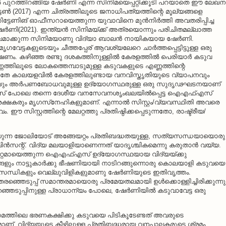
ില്‍ പുറത്തിറങ്ങിയ ഷേര്‍ണി എന്ന സിനിമയെപ്പറ്റിക്കൂടി പറയാതെ ഈ ലേഖന
ണ്‍ (2017) എന്ന ചിത്രത്തിലൂടെ ജനാധിപത്യത്തിന്റെ മൂല്യങ്ങളെ
ട്ടേണിങ് ഓഫീസറായെത്തുന്ന യുവാവിനെ മുന്‍നിര്‍ത്തി അവതരിപ്പിച്ച
േര്‍ണി(2021). ഇന്ത്യന്‍ സിനിമയ്ക്ക് അത്രയൊന്നും പരിചിതമല്ലാത്ത
ാക്കുന്ന സിനിമയാണു വിദ്യാ ബാലന്‍ നായികയായ ഷേര്‍ണി.
േട്ടകളുടെയും ചീത്തപ്പേര് ആവശ്യലേറെ ചാര്‍ത്തപ്പെട്ടിട്ടുള്ള ഒരു
്ഷണം. കഴിഞ്ഞ രണ്ടു ദശകത്തിനുള്ളില്‍ കേരളത്തില്‍ പെരിയാര്‍ കടുവ
ണ്ണത്തിലൂടെ ലോകത്തെമ്പാടുമുള്ള കടുവകളുടെ എണ്ണത്തിന്റെ
തേ കാലയളവില്‍ കേരളത്തിലുണ്ടായ വനവിസ്തൃതിയുടെ വ്യാപനവും
ഥതയും അര്‍പണബോധവുമുള്ള ഉദ്യോഗസ്ഥരുള്ള ഒരു സുദൃഢഘടനയാണ്
ിഎസ് പോലെ തന്നെ ദേശീയ വനസേവനശൃംഖലയില്‍പ്പെട്ട ഐഎഫ്എസ്
ക്ഷകരും മൃഗസ്‌നേഹികളുമാണ്. എന്നാല്‍ സിസ്റ്റം/വ്യവസ്ഥിതി അവരെ
സിസ്റ്റത്തിന്റെ മേലറ്റത്തു പ്രതിഷ്ഠിക്കപ്പെടുന്നതോ, രാഷ്ട്രീയ/
്യുന്ന ജോലിയോട് അങ്ങേയറ്റം പ്രതിബദ്ധതയുള്ള, സത്യസന്ധയായൊരു
‍സന്റ്. വിദ്യ മലയാളിയാണെന്നത് യാദൃശ്ചികമെന്നു കരുതാന്‍ വയ്യ.
 മാറ്റമായെത്തുന്ന ഐഎഫ്എസ് ഉദ്യോഗസ്ഥയായ വിദ്യയ്ക്കു
്ദങ്ങളും നാട്ടുകാര്‍ക്കു ഭീഷണിയായി നാടിറങ്ങുന്നൊരു കൊലയാളി കടുവയെ
രതിസന്ധികളും വെല്ലുവിളികളുമാണു ഷേര്‍ണിയുടെ ഇതിവൃത്തം.
രഞ്ഞെടുപ്പ് സമാന്തരമായൊരു പ്രമേയതലമായി ഉള്‍ക്കൊള്ളിച്ചിരിക്കുന്നു
ഞെടുപ്പിനുള്ള പ്രാധാന്യം പോലെ, ഷേര്‍ണിയില്‍ കടുവാവേട്ട ഒരു
ന ഗ്രാമത്തിലെ ഭരണകക്ഷിക്കു കടുവയെ പിടികൂടേണ്ടത് അവരുടെ
‌നമാണ്. വിദ്യയുടെ കീഴിലുള്ള പ്രതിബദ്ധരായ വനപാലകരുടെ ശ്രമം