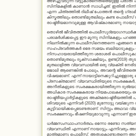
അഴിച്ചുവിടുന്ന വീട്ടുകാരനെതിരെയുളള പര
സിനിമകളില്‍ കാണാന്‍ സാധിച്ചത്. ഇതില്‍ നിന്ന
എന്ന ചിത്രത്തില്‍ ദിലീഷ് പോത്തന്‍ തന്റെ ഗ്ര
കിസ്മത്തിലും തൊണ്ടിമുതലിലും കണ്ട പൊലീസ് സ
രാഷ്ട്രീയമാനവുമുള്ള ആവിഷ്‌കാരമാണു നായാട്ട
തൊഴില്‍ ജീവിതത്തില്‍ പൊലീസുദ്യോഗസ്ഥര്‍ക
പരാമര്‍ശിക്കപ്പെട്ട ഈ മൂന്നു സിനിമകളും പറഞ്ഞത
നിലനില്‍ക്കുന്ന പൊലീസിനെത്തന്നെ എങ്ങനെ വേട
സഹപ്രവര്‍ത്തകര്‍ ഒരേ സമയം ബലിയാടുകളും വേട്
നിസഹായരായിത്തീരുന്ന ശരാശരി പൊലീസുകാരന
തൊണ്ടിമുതലും ദൃക്‌സാക്ഷിയും, ഉണ്ട(2019) തു
മുതലാളിത്ത വ്യവസ്ഥയില്‍ ഒരു വ്യക്തി നേ
ജോലി ആണെങ്കില്‍ പോലും, അവന്റെ ജീവിതത്തെ എ
വിഷയമാണ്. എന്ന് നായാട്ടിനെക്കുറിച്ചുള്ളൊരു 
പ്രസക്തമാണ്. വ്യവസ്ഥിതിയുടെ സംരക്ഷകര്
അനീതികളുടെ സംരക്ഷകരായിത്തീരുന്ന ദുര്യോഗ
അധികാര സംരക്ഷകരായ നിയമപാലകരെയും ഒരേ പോ
രാഷ്ട്രീയപ്പാര്‍ട്ടികളുടെ അക്രമരാഷ്ട്രീയത്തില്‍ പ
ശിവയുടെ എന്നിവര്‍ (2020) മുന്നോട്ടു വയ്ക്കുന
കൂട്ടിവായിക്കപ്പെടേണ്ടതാണ്. സിസ്റ്റം അഥവ
സംരക്ഷണവും ഭീഷണിയുമാവുന്നു എന്നാണ് ഇരു ച
ധര്‍മ്മസംസ്ഥാപനാര്‍ത്ഥം ഒന്നോ രണ്ടോ സത്യസന്ധ
വ്യവസ്ഥിതി എന്നാണ് നായാട്ടും എന്നിവരും അരക്കിട
മാത്രമാണു പൊലീസ്. അതുകൊണ്ടുതന്നെ അവര്