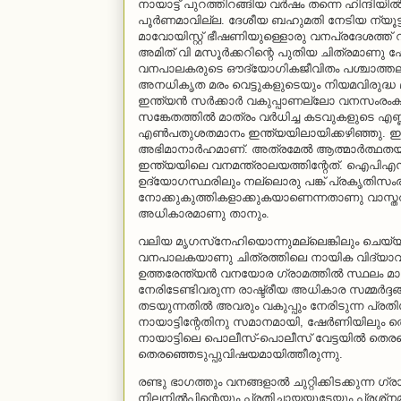
നായാട്ട് പുറത്തിറങ്ങിയ വര്‍ഷം തന്നെ ഹിന്ദിയ
പൂര്‍ണമാവില്ല. ദേശീയ ബഹുമതി നേടിയ ന്യൂട്ട
മാവോയിസ്റ്റ് ഭീഷണിയുള്ളൊരു വനപ്രദേശത്ത് റി
അമിത് വി മസൂര്‍ക്കറിന്റെ പുതിയ ചിത്രമാണു ഷ
വനപാലകരുടെ ഔദ്യോഗികജീവിതം പശ്ചാത്തലമ
അനധികൃത മരം വെട്ടുകളുടെയും നിയമവിരുദ്ധ മൃഗവ
ഇന്ത്യന്‍ സര്‍ക്കാര്‍ വകുപ്പാണല്ലോ വനസംരംക
സങ്കേതത്തില്‍ മാത്രം വര്‍ധിച്ച കടവുകളുടെ എ
എണ്‍പതുശതമാനം ഇന്ത്യയിലായിക്കഴിഞ്ഞു. ഇ
അഭിമാനാര്‍ഹമാണ്. അത്രമേല്‍ ആത്മാര്‍ത്
ഇന്ത്യയിലെ വനമന്ത്രാലയത്തിന്റേത്. ഐപ
ഉദ്യോഗസ്ഥരിലും നല്ലൊരു പങ്ക് പ്രകൃതിസംര
നോക്കുകുത്തികളാക്കുകയാണെന്നതാണു വാസ്തവം. ഈ 
അധികാരമാണു താനും.
വലിയ മൃഗസ്‌നേഹിയൊന്നുമല്ലെങ്കിലും ചെയ
വനപാലകയാണു ചിത്രത്തിലെ നായിക വിദ്യാവിന്
ഉത്തരേന്ത്യന്‍ വനയോര ഗ്രാമത്തില്‍ സ്ഥലം
നേരിടേണ്ടിവരുന്ന രാഷ്ട്രീയ അധികാര സമ്മര്‍ദ
തടയുന്നതില്‍ അവരും വകുപ്പും നേരിടുന്ന പ്
നായാട്ടിന്റേതിനു സമാനമായി, ഷേര്‍ണിയിലും തെ
നായാട്ടിലെ പൊലീസ്-പൊലീസ് വേട്ടയില്‍ തെരഞ്
തെരഞ്ഞെടുപ്പുവിഷയമായിത്തീരുന്നു.
രണ്ടു ഭാഗത്തും വനങ്ങളാല്‍ ചുറ്റിക്കിടക്കുന്
നിലനില്‍പിന്റെയും പ്രതിച്ഛായയുടേയും പ്രശ്