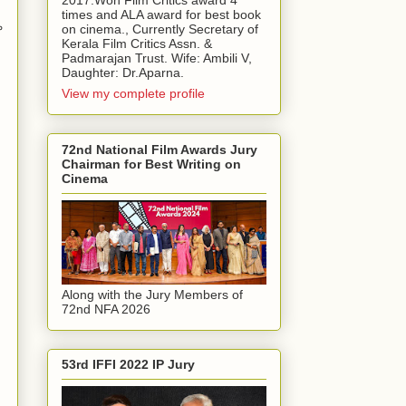
2017.Won Film Critics award 4
times and ALA award for best book
ക
on cinema., Currently Secretary of
Kerala Film Critics Assn. &
Padmarajan Trust. Wife: Ambili V,
Daughter: Dr.Aparna.
View my complete profile
72nd National Film Awards Jury
Chairman for Best Writing on
Cinema
Along with the Jury Members of
72nd NFA 2026
53rd IFFI 2022 IP Jury