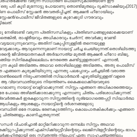
ാതി പരിഹരിക്കേണ്ടി വരുന്ന സാധാരണ പൊലീസുകാരെയാണ് ഈ
് ഒരു പടി കൂടി മുന്നോട്ടു പോയാണു തൊണ്ടിമുതലും ദൃക്‌സാക്ഷിയും(2017)
ാമീണ പൊലീസ് സ്റ്റേഷന്‍ അവതരിപ്പിച്ചത്. ആക്ഷന്‍ ഹീറോയിലും
്റ്റേഷന്‍/പൊലീസ് ജീവിതങ്ങളുടെ കുറേക്കൂടി ഗൗരവവും
ിലേത്.
്കു നേരിടേണ്ടി വരുന്ന പ്രതിസന്ധികളും പ്രതിബന്ധങ്ങളുമൊക്കെയാണ്
െങ്കില്‍, രാഷ്ട്രീയവും അധികാരവും ചേര്‍ന്ന്, അവര്‍ക്കു വേണ്ടി
്ടയാടുന്നുവെന്നും അതിന് വകുപ്പിനുള്ളില്‍ തന്നെയുള്ള
ടക്കാരും ആവുന്നെന്നുമാണ് നായാട്ട് ചര്‍ച്ച ചെയ്യുന്നത്.തൊഴിലിടത്തു
്റെ ജീവിതയാതനകള്‍ അര്‍ദ്ധസത്യ മുതല്‍ ആക്ഷന്‍ ഹീറോ ബിജു,
ടങ്ങിയ സിനിമകളിലെല്ലാം നേരത്തെ കണ്ടിട്ടുള്ളതാണ്. എന്നാല്‍,
രിടുന്ന കൂലി അടിമത്തം അഥവാ തൊഴിലിലുള്ള അടിമത്തം, അതു പൊലീസ്
ങ്ങനെ കുരുക്കിയിടുന്നു എന്നതു പലപ്പോഴും ചര്‍ച്ചയില്‍ വരാത്ത
ഓണ്‍ലൈന്‍ നിരൂപണത്തില്‍ സിദ്ധാര്‍ത്ഥന്‍ എഴുതിയിട്ടുള്ളത് വളരെ
‍, ആ വ്യവസ്ഥതിയുടെ നിയന്ത്രണം കൈക്കലാക്കിയവരുടെ
മാണു നായാട്ട് വെളിവാക്കുന്നത്. സിസ്റ്റം എങ്ങനെ അധികാരത്തെയും
ലെ അഴിമതിക്കാരാക്കുന്നു എന്നാണു ചിത്രം പരിശോധിക്കുന്നത്.
്രവര്‍ത്തകര്‍ ഇരകളാവുന്ന സിസ്റ്റത്തിന്റെ ദുര്യോഗത്തെപ്പറ്റി സിദ്ധാര്‍ത്ഥ
്ന ആധികളും ആശങ്കളും നായാട്ടിന്റെ ദര്‍ശനങ്ങളോടു
ാ വ്യവസ്ഥിതി ഒരേ സമയം ഭരണകൂടത്തിനും കൊലപാതകികള്‍ക്കും എങ്ങനെ
ിത്രങ്ങളും കാണിച്ചുതരുന്നത്.
ര്‍ വിചാരിച്ചാല്‍ മാറ്റിമറിക്കാവുന്ന ഒന്നല്ല സിസ്റ്റം അഥവാ
്ടുറപ്പിക്കുന്നത്.എക്‌സിക്ക്യൂട്ടീവിന്റെയും ലെജിസ്‌ളേറ്റീവിന്റെയും ഭാഗം
‍ക്കഹിതമായി ഒരു സ്വതന്ത്ര നിലപാട് ഏതു സാഹചര്യത്തിലും