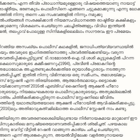
്‍ക്കരണം എന്ന തീവ്ര പ്രാധാന്യമുള്ളൊരു വിഷയത്തെയാണു നായാട്ട്
്. രാഷ്ട്രീയം, ഭരണകൂടം പൊലീസിനെ എങ്ങനെ ചട്ടുകമാക്കുന്നു എന്നു ലോ
ത്തില്‍ നിന്നു തന്നെ പല സംഭവങ്ങളില്‍ നിന്നും നമുക്കു
താല്‍പര്യങ്ങള്‍ സംരക്ഷിക്കാന്‍ നിയമസംവിധാനത്തെ രാഷ്ട്രീയ കക്ഷികളും
െന്നു വിശകലനം ചെയ്യുന്ന ചലച്ചിത്രങ്ങളും വിവിധ ഇന്ത്യന്‍
ഗംഗാജല്‍, തലപ്പാവ് പോലുള്ള സിനിമകളിലെല്ലാം സഗൗരവം ഈ പ്രമേയം
ലിറങ്ങിയ അസംഖ്യം പൊലീസ് കഥകളില്‍, ജനാധിപത്യവ്യവസ്ഥയില്‍
കയും അവരുടെ ഇംഗിതത്തിനൊത്തു പ്രവര്‍ത്തിക്കേണ്ടിയും വരുന്ന
്പിക്കപ്പെട്ടിട്ടുണ്ട്. ടി.ദാമോദരന്‍-ഐ.വി.ശശി കൂട്ടുകെട്ടില്‍ പിറന്ന
 കൈലാസുമാരുടെ കമ്മീഷണറും(1994), പ്രവീണ്‍ പ്രഭാകറിന്റെ
-അധോലോക അച്ചുതണ്ടുകള്‍ക്കെതിരേ ഒറ്റയാള്‍പ്പോരാട്ടം നടത്തുന്ന
ച്ചത്. ഇതില്‍ നിന്നു വിഭിന്നമായ ഒരു സമീപനം, തമാശയ്ക്കും
ലീസ് സ്റ്റേഷന്‍ എന്ന തിരയിടത്തെ, ആത്മാര്‍ത്ഥമായും ഒട്ടൊക്കെ
ായിക്കാണുന്നത് 2016ല്‍ എബ്രിഡ് ഷൈനിന്റെ ആക്ഷന്‍ ഹീറോ
്മാരുടെയും നിയമലംഘകരായ പൊലീസുകാരുടെയും അതുമല്ലെങ്കില്‍
രം ചിത്രീകരിക്കപ്പെട്ടിരുന്ന പൊലീസ് സ്റ്റേഷനിലെ ജീവിതം
്തിന്റെ യഥാതഥ്യതയോടെ ആക്ഷന്‍ ഹീറോയില്‍ ആവിഷ്‌കരിക്കപ്പെട്ടു.
തി(2016)ലും അതിഭാവുകത്വമില്ലാത്ത പൊലീസ് സ്റ്റേഷന്‍ നാം കണ്ടു.
നിര്‍ത്തിയിരുന്ന അവതരണശൈലിയിലുണ്ടായ നിര്‍ണായകമായ മാറ്റമാണ് ഈ
ലിസുകാരിലെ മനുഷ്യരെയാണവതരിപ്പിക്കാന്‍ ശ്രമിച്ചത്. പഴയകാല
റിട്ട് വീട്ടില്‍ റേഷന്‍ വാങ്ങുന്ന കാര്യം ചര്‍ച്ച ചെയ്യുന്ന,
നതെങ്ങനെ എന്ന് ആശങ്കപ്പെടുന്ന, അയല്‍വീട്ടിലേക്ക വളര്‍ത്തുനായയെ