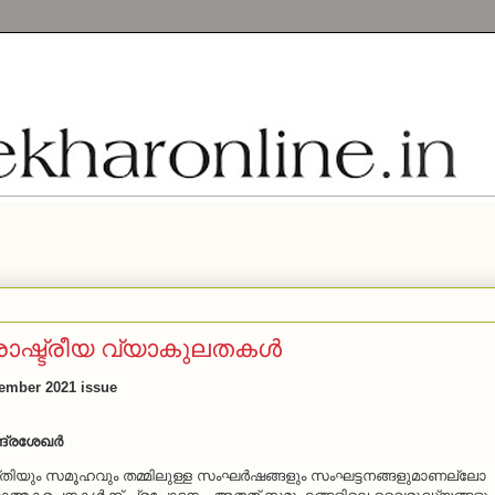
 രാഷ്ട്രീയ വ്യാകുലതകള്‍
cember 2021 issue
ദ്രശേഖര്‍
്തിയും സമൂഹവും തമ്മിലുള്ള സംഘര്‍ഷങ്ങളും സംഘട്ടനങ്ങളുമാണല്ലോ